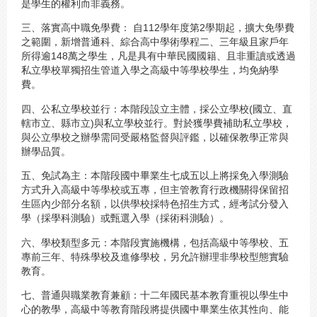
是學生的權利而非義務。
三、落實高中職免學費
：
自112學年度第2學期起，擴大免學費
之範圍，新增普通科、綜合高中學術學程二、三年級且家戶年
所得逾148萬之學生，凡是具有中華民國國籍、且非重讀或透過
私立學校單獨招生管道入學之高級中等學校學生，均免納學
費。
四、公私立學校並行：本階段設立主體，採公立學校(國立、直
轄市立、縣市立)與私立學校並行。對於獲學費補助私立學校，
與公立學校之辦學需同受嚴格監督與評鑑，以確保教學正常與
辦學品質。
五、免試為主：本階段國中畢業生七成五以上將採免入學測驗
方式升入高級中等學校或五專，但主管教育行政機關得保留招
生區內少部分名額，以供學校採特色招生方式，經考試分發入
學（採學科測驗）或甄選入學（採術科測驗）。
六、學校類型多元：本階段實施機構，包括高級中等學校、五
專前三年、特殊學校及進修學校，另允許辦理非學校型態實驗
教育。
七、普通與職業教育兼顧：十二年國民基本教育重視以學生中
心的教學，高級中等教育階段將提供國中畢業生依其性向、能