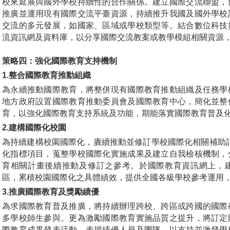
校來延展與國外學校持續性的合作關係。建立國際交流聯盟，
推廣並運用現有國際交流平臺資源，持續推升我國及國外學校
交流的多元發展，如國家、區域或學校類型等。結合數位科技
流資訊網及資料庫，以分享國際交流教案或教學模組相關資源
策略四：強化國際教育支持機制
1.
整合國際教育推動組織
為永續推動國際教育，將整併現有國際教育推動組織及任務學
地方政府設置國際教育推動委員會及國際教育中心，簡化並整
育，以強化國際教育支持系統及功能，期能落實國際教育普及
2.
建構國際化校園
為持續建構校園國際化，賡續推動並修訂學校國際化相關補助計
化指標項目，蒐整學校國際化實施成果及建立自我檢核機制，
育相關計畫後續推動及修訂之參考。於國際教育資訊網上，
區，累積校園國際化之具體績效，提供全國各級學校參考運用
3.
推廣國際教育及獎勵績優
為求國際教育普及推廣，將持續辦理跨校、跨區或跨國的國際
多學校師生參與。更為激勵國際教育實施品質之提升，將訂定
際教育成果發表活動，表揚績優人員及團隊，以支持並激發學