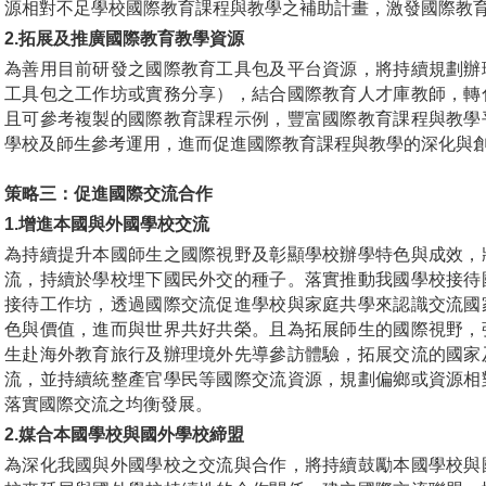
源相對不足學校國際教育課程與教學之補助計畫，激發國際教
2.
拓展及推廣國際教育教學資源
為善用目前研發之國際教育工具包及平台資源，將持續規劃辦
工具包之工作坊或實務分享），結合國際教育人才庫教師，轉
且可參考複製的國際教育課程示例，豐富國際教育課程與教學
學校及師生參考運用，進而促進國際教育課程與教學的深化與
策略三：促進國際交流合作
1.
增進本國與外國學校交流
為持續提升本國師生之國際視野及彰顯學校辦學特色與成效，
流，持續於學校埋下國民外交的種子。落實推動我國學校接待
接待工作坊，透過國際交流促進學校與家庭共學來認識交流國
色與價值，進而與世界共好共榮。且為拓展師生的國際視野，
生赴海外教育旅行及辦理境外先導參訪體驗，拓展交流的國家
流，並持續統整產官學民等國際交流資源，規劃偏鄉或資源相
落實國際交流之均衡發展。
2.
媒合本國學校與國外學校締盟
為深化我國與外國學校之交流與合作，將持續鼓勵本國學校與