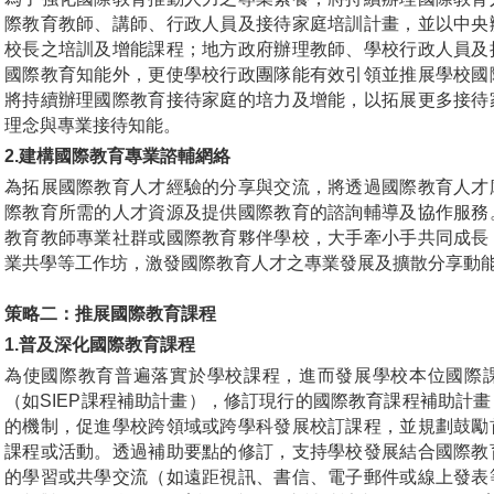
際教育教師、講師、行政人員及接待家庭培訓計畫，並以中央
校長之培訓及增能課程；地方政府辦理教師、學校行政人員及
國際教育知能外，更使學校行政團隊能有效引領並推展學校國
將持續辦理國際教育接待家庭的培力及增能，以拓展更多接待
理念與專業接待知能。
2.
建構國際教育專業諮輔網絡
為拓展國際教育人才經驗的分享與交流，將透過國際教育人才
際教育所需的人才資源及提供國際教育的諮詢輔導及協作服務
教育教師專業社群或國際教育夥伴學校，大手牽小手共同成長
業共學等工作坊，激發國際教育人才之專業發展及擴散分享動
策略二：推展國際教育課程
1.
普及深化國際教育課程
為使國際教育普遍落實於學校課程，進而發展學校本位國際
（如SIEP課程補助計畫），修訂現行的國際教育課程補助計
的機制，促進學校跨領域或跨學科發展校訂課程，並規劃鼓勵
課程或活動。透過補助要點的修訂，支持學校發展結合國際教
的學習或共學交流（如遠距視訊、書信、電子郵件或線上發表