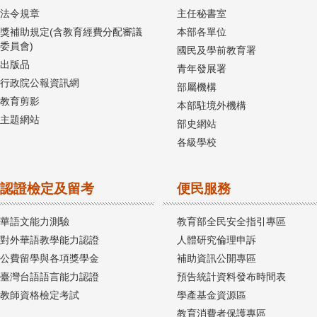
法令規章
主任秘書室
獎補助規定(含教育經費分配審議
本部各單位
委員會)
國民及學前教育署
出版品
青年發展署
行政院公報資訊網
部屬機構
教育剪影
本部駐境外機構
主題網站
部史網站
各級學校
認證檢定及留考
便民服務
華語文能力測驗
教育部全民安全指引專區
對外華語教學能力認證
人體研究倫理申訴
公費留學與各項獎學金
補助資訊公開專區
臺灣台語語言能力認證
預告統計資料發布時間表
教師資格檢定考試
學產基金資源區
教育消費者保護專區