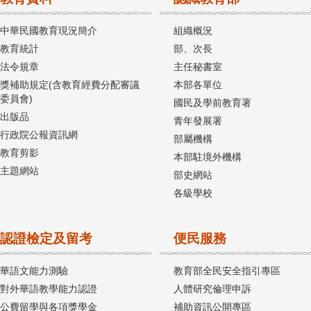
中華民國教育現況簡介
組織概況
教育統計
部、次長
法令規章
主任秘書室
獎補助規定(含教育經費分配審議
本部各單位
委員會)
國民及學前教育署
出版品
青年發展署
行政院公報資訊網
部屬機構
教育剪影
本部駐境外機構
主題網站
部史網站
各級學校
認證檢定及留考
便民服務
華語文能力測驗
教育部全民安全指引專區
對外華語教學能力認證
人體研究倫理申訴
公費留學與各項獎學金
補助資訊公開專區