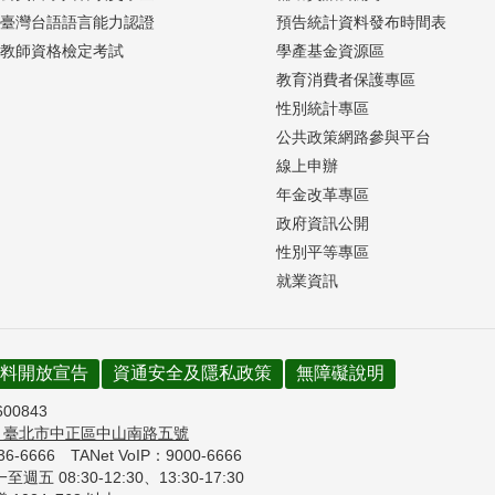
臺灣台語語言能力認證
預告統計資料發布時間表
教師資格檢定考試
學產基金資源區
教育消費者保護專區
性別統計專區
公共政策網路參與平台
線上申辦
年金改革專區
政府資訊公開
性別平等專區
就業資訊
料開放宣告
資通安全及隱私政策
無障礙說明
600843
7
臺北市中正區中山南路五號
736-6666
TANet VoIP：9000-6666
週五 08:30-12:30、
13:30-17:30