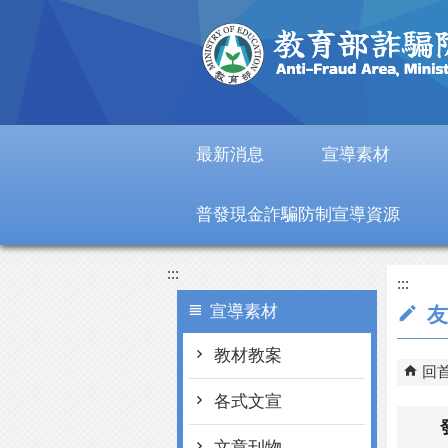
跳到主要內容區塊
最新消息
宣導素材
普發現金詐騙防制宣導資源
:::
:::
宣導素材
友
教材教案
回
各式文宣
文章刊物