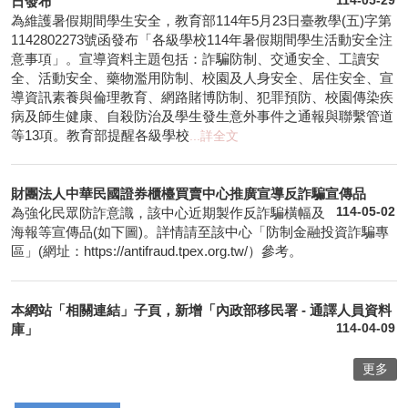
日發布
114-05-29
為維護暑假期間學生安全，教育部114年5月23日臺教學(五)字第
1142802273號函發布「各級學校114年暑假期間學生活動安全注
意事項」。宣導資料主題包括：詐騙防制、交通安全、工讀安
全、活動安全、藥物濫用防制、校園及人身安全、居住安全、宣
導資訊素養與倫理教育、網路賭博防制、犯罪預防、校園傳染疾
病及師生健康、自殺防治及學生發生意外事件之通報與聯繫管道
等13項。教育部提醒各級學校
...詳全文
財團法人中華民國證券櫃檯買賣中心推廣宣導反詐騙宣傳品
為強化民眾防詐意識，該中心近期製作反詐騙橫幅及
114-05-02
海報等宣傳品(如下圖)。詳情請至該中心「防制金融投資詐騙專
區」(網址：https://antifraud.tpex.org.tw/）參考。
本網站「相關連結」子頁，新增「內政部移民署 - 通譯人員資料
庫」
114-04-09
更多