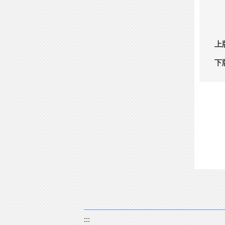
上
下
:::