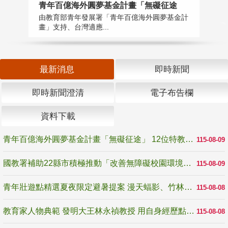
青年百億海外圓夢基金計畫「無礙征途
國
由教育部青年發展署「青年百億海外圓夢基金計
無
畫」支持、台灣適應...
是
最新消息
即時新聞
即時新聞澄清
電子布告欄
資料下載
青年百億海外圓夢基金計畫「無礙征途」 12位特教與弱勢青年勇闖西班牙 跨越感官限制見證生命蛻變
115-08-09
國教署補助22縣市積極推動「改善無障礙校園環境計畫」 打造友善、安全、無礙學習空間
115-08-09
青年壯遊點精選夏夜限定避暑提案 漫天蝠影、竹林尋蛙、茶香夜觀 邀青年暮色出發
115-08-08
教育家人物典範 發明大王林永禎教授 用自身經歷點亮學生的路
115-08-08