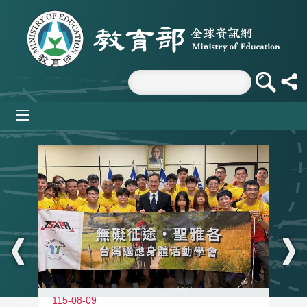
跳到主要內容區塊
mobile_menu
:::
115-08-09
11