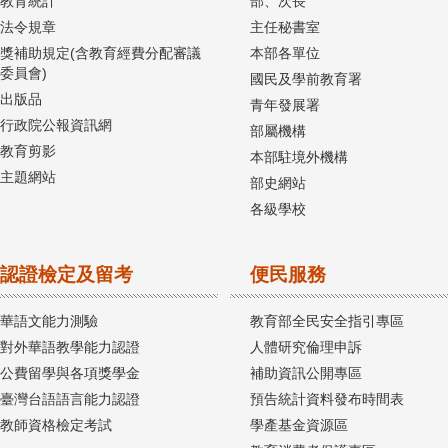
教育統計
部、次長
法令規章
主任秘書室
獎補助規定(含教育經費分配審議
本部各單位
委員會)
國民及學前教育署
出版品
青年發展署
行政院公報資訊網
部屬機構
教育剪影
本部駐境外機構
主題網站
部史網站
各級學校
認證檢定及留考
便民服務
華語文能力測驗
教育部全民安全指引專區
對外華語教學能力認證
人體研究倫理申訴
公費留學與各項獎學金
補助資訊公開專區
臺灣台語語言能力認證
預告統計資料發布時間表
教師資格檢定考試
學產基金資源區