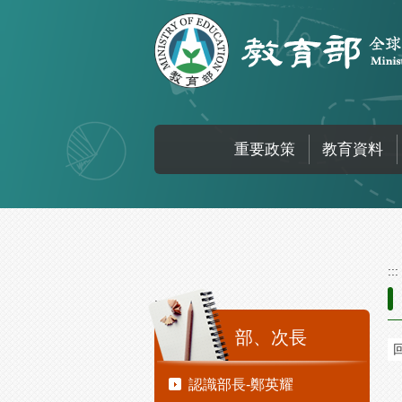
跳到主要內容區塊
重要政策
教育資料
:::
:::
部、次長
認識部長-鄭英耀