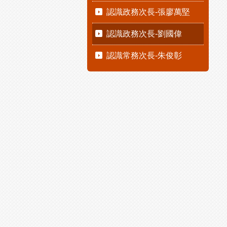
認識政務次長-張廖萬堅
認識政務次長-劉國偉
認識常務次長-朱俊彰