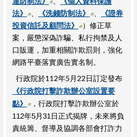
運防制法》
、
《個人資料保護
法》
、
《洗錢防制法》
、
《證券
投資信託及顧問法》
）修正草
案，嚴懲深偽詐騙、私行拘禁及人
口販運，加重相關詐欺罰則，強化
網路平臺落實廣告實名制
。
訂定發布
行政院於
112年5月
22
日
行政院打擊詐欺辦公室設置要
《
點
，行政院打擊詐欺辦公室於
》
112年5月31日正式揭牌，
未來將負
責統籌、督導及協調各部會打詐力