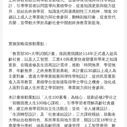
計，引導學習者以問題導向累積學分，促進知識更新與能力提
升，並結合終身學習、知識迭代與適應韌性三大精神，增進 30
歲以上成人之專業能力與社會參與，翻轉刻板印象，促進世代
共榮，並帶動大學於高齡社會中開創終身教育新藍海。
實施策略或推動重點：
「教育部30+大學試辦計畫」係因應我國於114年正式邁入超高
齡社會，以及人工智慧、工業4.0與產業快速變遷所帶來之知識
更新、在職進修及生涯再設計需求，推動「時間無界、學習無
界、年齡無界」之終身教育新典範。本計畫以30歲以上成人為
主要對象，透過大學專業能量與彈性學制設計，提供民眾重新
進入高等教育、累積學分並銜接取得學士學位之機會，強化成
人面對百歲人生所需之學習韌性、專業能力與社會參與。
本計畫推動重點以「人生100素養」為核心，規劃必修2學分之
「前瞻因應人生100核心課程」，引導學習者理解高齡社會趨
勢，建立終身學習與自立生活觀念；並依「全人健康設計」、
「生涯轉型設計」及「社會連結設計」三大課程模組，鼓勵各
大學結合校務特色、系所專長與地方需求，開設12至18學分之
專業學分學程，涵蓋高齡照護、健康管理、人工智慧應用、數