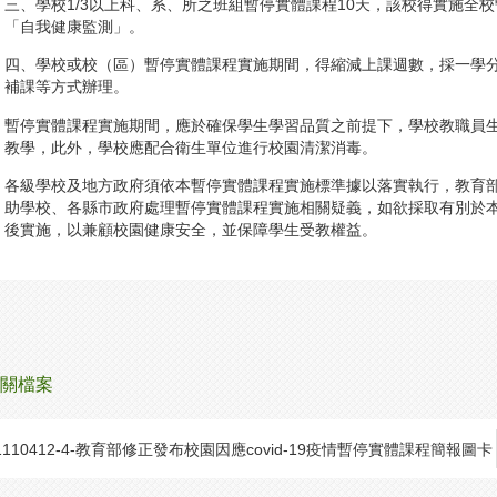
三、學校1/3以上科、系、所之班組暫停實體課程10天，該校得實施全
「自我健康監測」。
四、學校或校（區）暫停實體課程實施期間，得縮減上課週數，採一學
補課等方式辦理。
暫停實體課程實施期間，應於確保學生學習品質之前提下，學校教職員
教學，此外，學校應配合衛生單位進行校園清潔消毒。
各級學校及地方政府須依本暫停實體課程實施標準據以落實執行，教育
助學校、各縣市政府處理暫停實體課程實施相關疑義，如欲採取有別於
後實施，以兼顧校園健康安全，並保障學生受教權益。
關檔案
1110412-4-教育部修正發布校園因應covid-19疫情暫停實體課程簡報圖卡