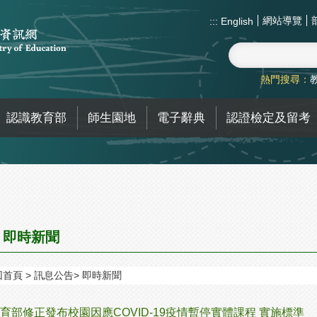
網站導覽
:::
English
熱門搜尋：
認識教育部
師生園地
電子辭典
認證檢定及留考
即時新聞
回首頁
訊息公告
即時新聞
育部修正發布校園因應COVID-19疫情暫停實體課程 實施標準