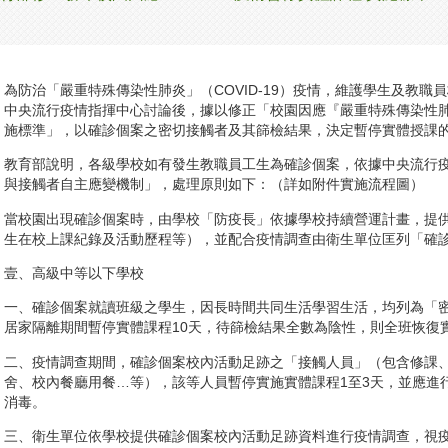
為防治「嚴重特殊傳染性肺炎」（COVID-19）疫情，維護學生及教
中央流行疫情指揮中心討論後，據以修正「校園因應『嚴重特殊傳染性肺炎
施標準」，以確診個案之密切接觸者及其篩檢結果，決定暫停實體授課
教育部說明，各級學校如有發生教職員工生為確診個案，依據中央流行疫情
與接觸者自主應變機制」，處理原則如下：（詳如附件實施流程圖）
當校園出現確診個案時，由學校「防疫長」依據學校持續營運計畫，提
生在校上課紀錄及活動歷程等），並配合疫情調查由衛生單位匡列「確
壹、高級中等以下學校
一、確診個案就讀班級之學生，因長時間共同生活學習生活，均列為「
居家隔離期間暫停實體課程10天，待篩檢結果全數為陰性，則全班恢復
二、疫情調查期間，確診個案校內活動足跡之「接觸人員」（包含修課
舍、校內餐廳用餐…等），該等人員暫停實施實體課程1至3天，並應進
消毒。
三、衛生單位依學校提供確診個案校內活動足跡資料進行疫情調查，視