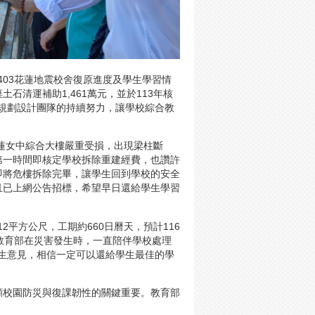
403花蓮地震校舍復原進度及學生學習情
清運補助1,461萬元，並於113年核
及規劃設計團隊的持續努力，讓學校綜合教
花蓮女中綜合大樓嚴重受損，出現梁柱斷
第一時間即核定學校拆除重建經費，也讚許
即將危樓拆除完畢，讓學生回到學校的安全
且已上網公告招標，希望早日還給學生學習
2平方公尺，工期約660日曆天，預計116
教育部在災害發生時，一直陪伴學校處理
師生意見，相信一定可以還給學生最佳的學
顯校園防災與復課韌性的關鍵重要。教育部