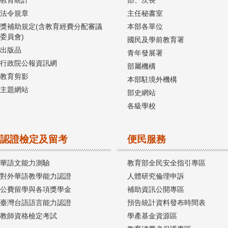
法令規章
主任秘書室
獎補助規定(含教育經費分配審議
本部各單位
委員會)
國民及學前教育署
出版品
青年發展署
行政院公報資訊網
部屬機構
教育剪影
本部駐境外機構
主題網站
部史網站
各級學校
認證檢定及留考
便民服務
華語文能力測驗
教育部全民安全指引專區
對外華語教學能力認證
人體研究倫理申訴
公費留學與各項獎學金
補助資訊公開專區
臺灣台語語言能力認證
預告統計資料發布時間表
教師資格檢定考試
學產基金資源區