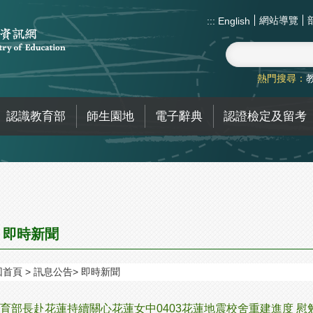
網站導覽
:::
English
熱門搜尋：
認識教育部
師生園地
電子辭典
認證檢定及留考
即時新聞
回首頁
訊息公告
即時新聞
育部長赴花蓮持續關心花蓮女中0403花蓮地震校舍重建進度 慰