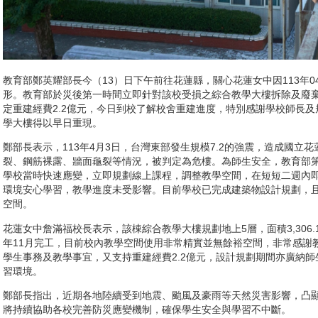
教育部鄭英耀部長今（13）日下午前往花蓮縣，關心花蓮女中因113年0
形。教育部於災後第一時間立即針對該校受損之綜合教學大樓拆除及廢棄土石
定重建經費2.2億元，今日到校了解校舍重建進度，特別感謝學校師長
學大樓得以早日重現。
鄭部長表示，113年4月3日，台灣東部發生規模7.2的強震，造成國立
裂、鋼筋裸露、牆面龜裂等情況，被判定為危樓。為師生安全，教育部
學校當時快速應變，立即規劃線上課程，調整教學空間，在短短二週內
環境安心學習，教學進度未受影響。目前學校已完成建築物設計規劃，
空間。
花蓮女中詹滿福校長表示，該棟綜合教學大樓規劃地上5層，面積3,306.1
年11月完工，目前校內教學空間使用非常精實並無餘裕空間，非常感謝
學生事務及教學事宜，又支持重建經費2.2億元，設計規劃期間亦廣納
習環境。
鄭部長指出，近期各地陸續受到地震、颱風及豪雨等天然災害影響，凸
將持續協助各校完善防災應變機制，確保學生安全與學習不中斷。