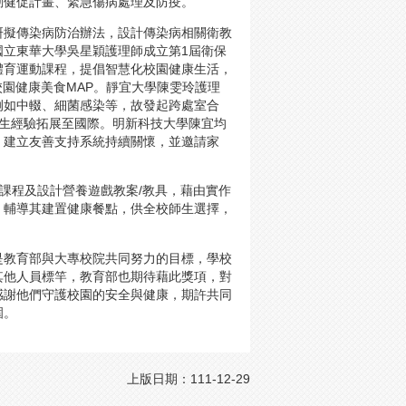
動健促計畫、緊急傷病處理及防疫。
研擬傳染病防治辦法，設計傳染病相關衛教
國立東華大學吳星穎護理師成立第1屆衛保
體育運動課程，提倡智慧化校園健康生活，
校園健康美食MAP。靜宜大學陳雯玲護理
例如中輟、細菌感染等，故發起跨處室合
衛生經驗拓展至國際。明新科技大學陳宜均
，建立友善支持系統持續關懷，並邀請家
課程及設計營養遊戲教案/教具，藉由實作
，輔導其建置健康餐點，供全校師生選擇，
是教育部與大專校院共同努力的目標，學校
其他人員標竿，教育部也期待藉此獎項，對
感謝他們守護校園的安全與健康，期許共同
圍。
上版日期：111-12-29