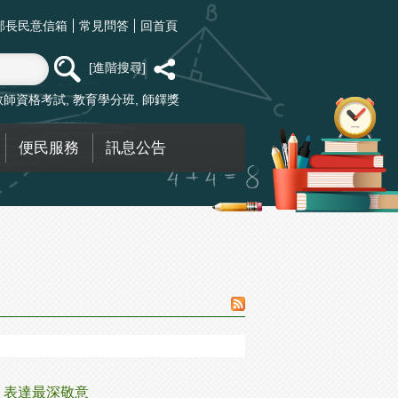
部長民意信箱
常見問答
回首頁
進階搜尋
教師資格考試
教育學分班
師鐸獎
便民服務
訊息公告
 表達最深敬意