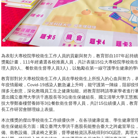
為表彰大專校院學校衛生工作人員的貢獻與努力，教育部自107年起持
獎勵計畫，111年經遴選各校推薦人員，共計表揚15位大專校院學校衛
理人員9人、餐飲衛生督導人員3人)，以勉勵在第一線守護學生健康的
教育部對於大專校院衛生工作人員在學校衛生上所投入的心血與努力，
年疫情嚴峻，Covid-19感染人數急遽上升時，能守護第一陣線，阻卻
揮多元創意，深化教職員工生之健康知能。經教育部聘請專家學者進行審
選出國立臺灣大學洪千惠股長等3位衛生保健組長、國立清華大學王慧雅
技大學鄭秦樓營養師等3位餐飲衛生督導人員，共計15位績優人員，教育部
長工作研習會辦理線上表揚。
本次獲獎的傑出學校衛生工作績優伙伴，在各項健康促進、學生健康管
衛生保健組長方面：國立臺灣大學洪千惠股長能整合臺大之跨處室單位
備、衛教設備、課桌椅之更新，督導健檢資訊系統得到ISO認證。真理