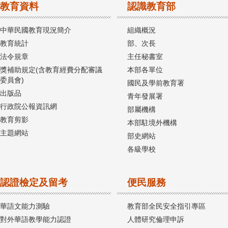
教育資料
認識教育部
中華民國教育現況簡介
組織概況
教育統計
部、次長
法令規章
主任秘書室
獎補助規定(含教育經費分配審議
本部各單位
委員會)
國民及學前教育署
出版品
青年發展署
行政院公報資訊網
部屬機構
教育剪影
本部駐境外機構
主題網站
部史網站
各級學校
認證檢定及留考
便民服務
華語文能力測驗
教育部全民安全指引專區
對外華語教學能力認證
人體研究倫理申訴