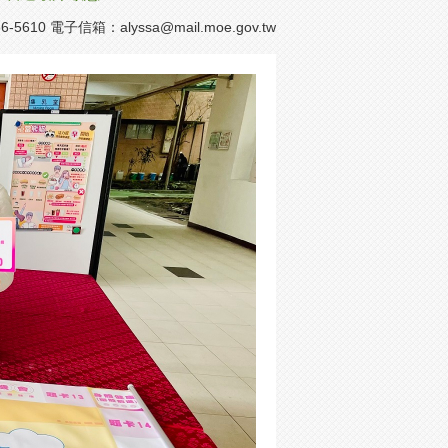
-5610 電子信箱：
alyssa@mail.moe.gov.tw