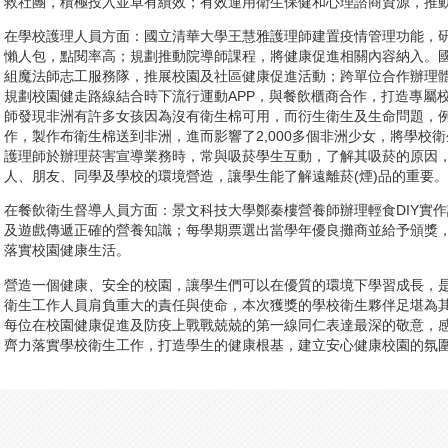
救社團，積極投入並卓有績效；有效運用衛生保健和心理諮商資源，推
在學校護理人員方面：國立清華大學王慧雅護理師建置疫情管理功能，
懶人包，點閱率高；規劃推動院導師課程，將健康促進相關內容納入。
組魔法師志工服務隊，推展校園及社區健康促進活動；跨單位合作辦理
規劃校園健走路線結合時下流行運動APP，與餐飲櫃商合作，打造專屬
師發現非洲有許多女孩因為沒有衛生棉可用，而衍生衛生及生命問題，
作，製作布衛生棉送到非洲，進而影響了2,000多個非洲少女，將學校
護理師於辦理菸害宣導業務時，常與吸菸學生互動，了解其吸菸的原因
人、朋友、同學及學校的環境營造，讓學生能了解遠離菸(煙)品的重要。
在餐飲衛生督導人員方面：景文科技大學鄭秦樓營養師辦理輕食DIY實作
及遊戲傳遞正確的營養知識；每學期票選出當學年優良攤商並給予頒獎
落實校園健康生活。
營造一個健康、安全的校園，讓學生們可以在優質的環境下學習成長，
衛生工作人員肩負重大的責任與使命，本次獲獎的學校衛生夥伴足堪為
每位在校園健康促進及防疫上戰戰兢兢的第一線同仁表達最深的敬意，
齊力落實學校衛生工作，打造學生的健康根基，建立安心健康校園的氛