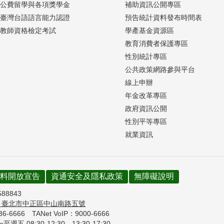
公費留學與各項獎學金
補助資訊公開專區
臺灣台語語言能力認證
預告統計資料發布時間表
教師資格檢定考試
學產基金資源區
教育消費者保護專區
性別統計專區
公共政策網路參與平台
線上申辦
年金改革專區
政府資訊公開
性別平等專區
就業資訊
料開放宣告
資通安全及隱私政策
無障礙說明
588843
7
臺北市中正區中山南路五號
736-6666
TANet VoIP：9000-6666
週五 08:30-12:30、
13:30-17:30