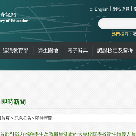
網站導覽
:::
English
熱門搜尋：
認識教育部
師生園地
電子辭典
認證檢定及留考
即時新聞
回首頁
訊息公告
即時新聞
育部對戮力照顧學生及教職員健康的大專校院學校衛生績優人員