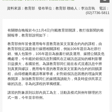
資料來源：教育部 發布單位：教育部 聯絡人：李泊言執 電話：
(02)7736-5811
有關聯合晚報於今(11月4日)刊載教育部開課，教打假新聞的相
關報導，教育部說明如下：
教育部例年皆會運用每年度教育政策文宣案合約內的課程，由
教育部指定議題進行媒體相關課程，例如106年題目為社群行
銷、懶人包製作，105年題目為臉書行銷及運用、媒體公關及危
機處理，今年鑑於錯假訊息對國民在正確訊息認知的權利影響
日益擴大，各國皆然。為讓教育部同仁能在各式流通訊息中辨
別真實與繆誤，應用每年度的教育政策文宣案內合約的回饋課
程，由得標廠商遴請專家學者，針對錯假訊息因應的理論與實
務開課，加強教育部同仁的媒體識讀能力，俾及時提供民眾正
確的訊息。非為此課程的單獨標案。
講習的對象原則以部內員工為主，活動及模式與例年辦理的方
式一致，今年並非特例。