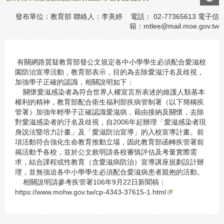
發布單位：教育部 聯絡人：李美婷 電話： 02-77365613 電子信
箱：
mtlee@mail.moe.gov.tw
有關網路質疑教育部發公文規定各中小學學生必須配合愛滋校
園防治宣導活動，教育部表示，目的為去除愛滋汙名及歧視，
加強學子正確的認識，相關說明如下：
關懷愛滋感染者為符合世界人權宣言所表述的維護人類基本
權利的精神，教育部配合衛生福利部疾病管制署（以下簡稱疾
管署）加強年輕學子正確認識愛滋病，藉由接納及關懷，去除
對愛滋感染者的汙名及歧視，自2006年起辦理「愛滋感染者現
身說法暨培力計畫」及「愛滋防治宣導」的入校宣導計畫。前
項活動符合強化生命教育推動立場，因此教育部函轉疾管署前
揭活動予各校，並於公文敘明請各校審慎評估及考量實際需
求，結合課程或性教育（含愛滋病防治）宣導講座規劃設計辦
理，並無強迫各中小學學生必須配合愛滋病患者親抱的活動。
相關說明請參考疾管署106年9月22日新聞稿：
https://www.mohw.gov.tw/cp-4343-37615-1.html