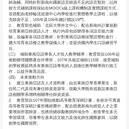
師為輔。同時針對新南向國家語言師資不足的語言類別，以跨
校方式補助課程採結合MOOCs線上課程機制及實體課程方式，
並搭配由老師輪流巡迴中心內學校進行實體教學之課程，以補
充師資不足，105年及106年總計開設19門。
2. 教育部也補助「北區大學外文中心」配合新南向計畫規劃
培育東南亞師資語人才，執行內容包括辦理各項語言能力測
驗，並編著各項語言教材；針對東南亞語種採雙語雙軌進行，
擴大培育各語種之教學儲備人才；並提供國內學生口語練習平
台。
(三) 補助東南亞語專長人才投入教學輔導：教育部自106年起
推動辦理國際產合作專班，107年共核定補助115班，接受補助
的學校應延聘具有東南亞語專長的人員擔任教學輔導與行政工
作，以提升教育品質。
(四) 未來推動方向
1. 建立東南亞語言人才資料庫，結合東南亞學系畢業生，新
住民二代及現有兼任師資資源等，鼓勵大學既有或新設東南亞
語相關學系增聘相關專任師資資源。
2. 教育部自107年開始推動高等教育深耕計畫，各校亦可透過
高等教育深耕計畫所獲經費中，配合因應新南向經貿人才之需
要增加所需師資，也將持續鼓勵教師跨域合作，創造學生多元
學習環境，培養學生基本語文能力及強化師生國際參與，以開
創學生國際視野。