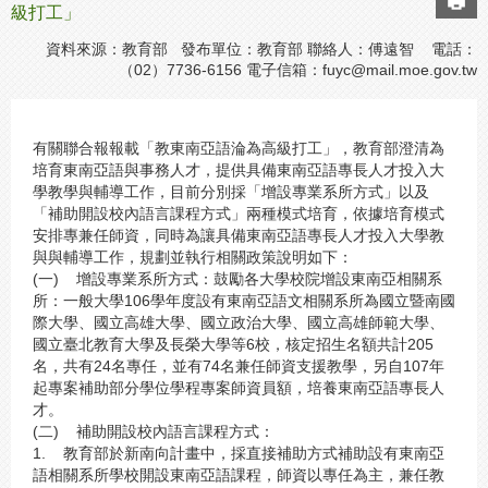
級打工」
資料來源：教育部 發布單位：教育部 聯絡人：傅遠智 電話：
（02）7736-6156 電子信箱：
fuyc@mail.moe.gov.tw
有關聯合報報載「教東南亞語淪為高級打工」，教育部澄清為
培育東南亞語與事務人才，提供具備東南亞語專長人才投入大
學教學與輔導工作，目前分別採「增設專業系所方式」以及
「補助開設校內語言課程方式」兩種模式培育，依據培育模式
安排專兼任師資，同時為讓具備東南亞語專長人才投入大學教
與與輔導工作，規劃並執行相關政策說明如下：
(一) 增設專業系所方式：鼓勵各大學校院增設東南亞相關系
所：一般大學106學年度設有東南亞語文相關系所為國立暨南國
際大學、國立高雄大學、國立政治大學、國立高雄師範大學、
國立臺北教育大學及長榮大學等6校，核定招生名額共計205
名，共有24名專任，並有74名兼任師資支援教學，另自107年
起專案補助部分學位學程專案師資員額，培養東南亞語專長人
才。
(二) 補助開設校內語言課程方式：
1. 教育部於新南向計畫中，採直接補助方式補助設有東南亞
語相關系所學校開設東南亞語課程，師資以專任為主，兼任教