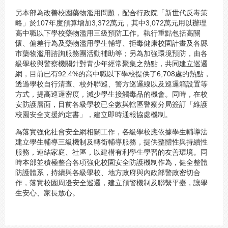
另本部為改善校園藥物濫用問題，配合行政院「新世代反毒策
略」於107年度預算增加3,372萬元，其中3,072萬元用以辦理
高中職以下學校藥物濫用三級預防工作。執行重點包括高關
懷、偏差行為及藥物濫用學生輔導、拒毒健康校園計畫及各縣
市藥物濫用諮詢服務團活動補助等；另為加強環境預防，由各
級學校與警察機關針對青少年經常聚集之熱點，共同建立巡邏
網，目前已有92.4%的高中職以下學校提供了6,708處的熱點，
透過學校自行清查、校外聯巡、警方巡邏線以及巡邏箱設置等
方式，提高巡邏密度，減少學生接觸毒品的機會。同時，在校
安防護層面，目前各級學校已全數與轄區警察分局簽訂「維護
校園安全支援約定書」，建立即時通報協處機制。
為落實強化社會安全網相關工作，各級學校應依據學生輔導法
建立學生輔導三級機制及轉銜輔導服務，提供整體性與持續性
服務，連結家庭、社區，以建構有利學生學習的友善環境。同
時本部並積極整合各項強化校園安全防護機制作為，健全整體
防護體系，持續與各級學校、地方政府與內政部警政密切合
作，落實校園周邊安全巡邏，建立預警機制及聯繫平臺，讓學
生安心、家長放心。