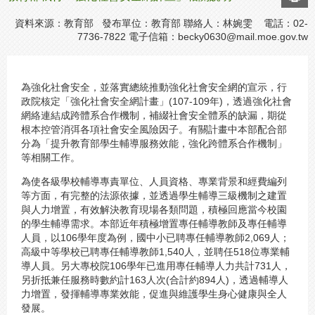
資料來源：教育部 發布單位：教育部 聯絡人：林婉雯 電話：02-
7736-7822 電子信箱：
becky0630@mail.moe.gov.tw
為強化社會安全，並落實總統推動強化社會安全網的宣示，行
政院核定「強化社會安全網計畫」(107-109年)，透過強化社會
網絡連結成跨體系合作機制，補綴社會安全體系的缺漏，期從
根本控管消弭各項社會安全風險因子。有關計畫中本部配合部
分為「提升教育部學生輔導服務效能，強化跨體系合作機制」
等相關工作。
為使各級學校輔導專責單位、人員資格、專業背景和經費編列
等方面，有完整的法源依據，並透過學生輔導三級機制之建置
與人力增置，有效解決教育現場各類問題，積極回應當今校園
的學生輔導需求。本部近年積極增置專任輔導教師及專任輔導
人員，以106學年度為例，國中小已聘專任輔導教師2,069人；
高級中等學校已聘專任輔導教師1,540人，並聘任518位專業輔
導人員。另大專校院106學年已進用專任輔導人力共計731人，
另折抵兼任服務時數約計163人次(合計約894人)，透過輔導人
力增置，發揮輔導專業效能，促進與維護學生身心健康與全人
發展。