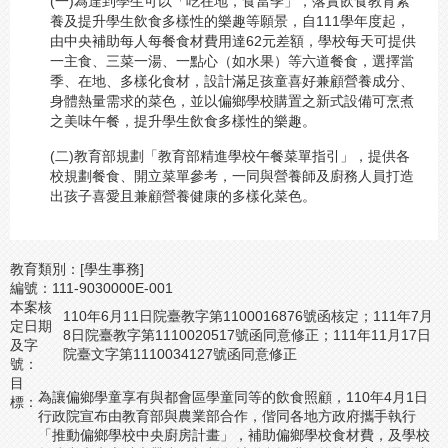
(一)為達到學生可以「吃在地，食當季」，落實飲食教育素
養及提升學生飲食多樣性的樂趣等願景，自111學年度起，
由中央補助每人每餐食材費用達62元差額，學校每天可提供
一主食、三菜一湯、一點心（如水果）等六道餐食，選擇當
季、在地、多樣化食材，設計滿足孩童喜好兼顧營養成分、
身體熱量需求的菜色，並以偏鄉學校購置之新式設備可烹煮
之美味午餐，提升學生飲食多樣性的樂趣。
(二)教育部規劃「教育部精進學校午餐菜單指引」，提供各
校規劃餐食、開立菜單參考，一同與營養師及廚務人員打造
出孩子喜愛且兼顧營養健康的多樣化菜色。
教育類別：
[學生事務]
編號：
111-9030000E-001
本案核
110年6月11日院臺教字第1100016876號函核定；111年7月
定日期
8日院臺教字第1110020517號函同意修正；111年11月17日
及字
院臺文字第1110034127號函同意修正
號：
目
為讓偏鄉學童享有與都會區學童同等的飲食照顧，110年4月1日
標：
行政院宣布由教育部與農業部合作，偕同各地方政府攜手執行
「推動偏鄉學校中央廚房計畫」，補助偏鄉學校食材費，及學校