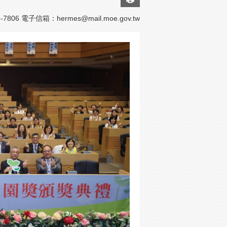
7806 電子信箱：
hermes@mail.moe.gov.tw