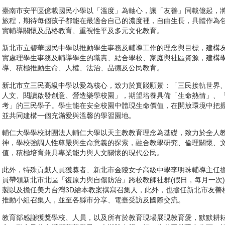
臺南市安平區億載國民小學以「溫度」為軸心，讓「友善」同載億起，
旅程，期待每個孩子都能在最適合自己的濃度裡，自由生長，具體作為
實輔導關懷及品格教育、重視性平及多元文化教育。
新北市立碧華國民中學以推動學生事務及輔導工作的理念與目標，建構
實處理學生事務及輔導學生的職責、結合學校、家庭與社區資源，建構
導、積極推動生命、人權、法治、品德及公民教育。
新北市立三民高級中學以愛為核心，致力於實踐願景：「三民接軌世界
人文、閱讀啟發創意、營造樂學校園」，期望培養具備「生命熱情」、
考」的三民學子。學生能在安全校園中體現生命價值，在開放環境中把
並共同建構一個充滿愛與溫馨的學習園地。
輔仁大學學校財團法人輔仁大學以天主教教育理念為基礎，致力於全人
神，學校強調人性尊嚴與生命意義的探索，融合教學研究、倫理關懷、
值，積極培育兼具專業能力與人文關懷的現代公民。
此外，特殊貢獻人員獲獎者、新北市金陵女子高級中學李明珠輔導主任
員帶領新北市北區「復原力與自傷防治」跨校教師社群(假日，每月一次
製以及擔任美力台灣3D繪本教案撰寫召集人，此外，也擔任新北市友善
推動小組召集人，並至各縣市分享、電臺受訪及國際交流。
教育部感謝獲獎學校、人員，以及所有於教育現場展現教育愛，默默耕