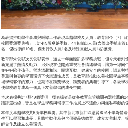
為表揚推動學生事務與輔導工作表現卓越學校及人員，教育部今（7）日
校園獎頒獎典禮」，計有5所卓越學校、44名傑出人員(含傑出學輔主管1
名、傑出導師10名、傑出行政人員1名及特殊貢獻人員1名)獲獎。
教育部朱俊彰次長俊彰表示，過去一年面臨許多學務挑戰，但今天看到
新充滿了熱情及動力。另外現在也開始重視社會情緒學習，讓第一線同
並好好陪伴孩子。營造溫馨和諧、關懷互動、健康安全的校園，認真對
尊重與包容的學習環境下快樂適性成長，是教育部推動友善校園學生事
場學輔夥伴的努力，也期待在獲獎學校、獲獎者的典範引導下，各級學
使學校教育成為一個真正友善學習的成長空間。
本次表揚共計7類49個獎項，獲表揚者是從各教育主管機關初選推薦的2
議評選出線，皆是在學生學務與輔導工作推展上不遺餘力與無私奉獻的
本年度卓越學校共5所學校獲獎。其中新北市新莊區思賢國民小學為營
生可以學習和成長，具體推動作為包含倡導品德教育、建立友善制度、
師合作及建立友善環境。