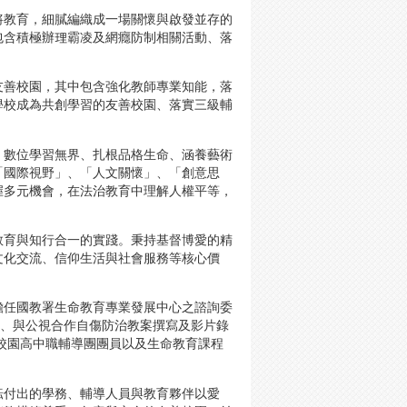
將教育，細膩編織成一場關懷與啟發並存的
包含積極辦理霸凌及網癮防制相關活動、落
友善校園，其中包含強化教師專業知能，落
學校成為共創學習的友善校園、落實三級輔
、數位學習無界、扎根品格生命、涵養藝術
「國際視野」、「人文關懷」、「創意思
握多元機會，在法治教育中理解人權平等，
教育與知行合一的實踐。秉持基督博愛的精
文化交流、信仰生活與社會服務等核心價
擔任國教署生命教育專業發展中心之諮詢委
)、與公視合作自傷防治教案撰寫及影片錄
校園高中職輔導團團員以及生命教育課程
耘付出的學務、輔導人員與教育夥伴以愛