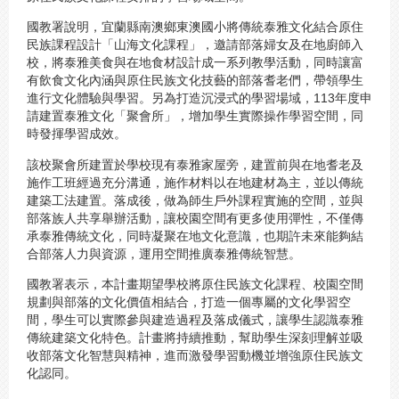
國教署說明，宜蘭縣南澳鄉東澳國小將傳統泰雅文化結合原住
民族課程設計「山海文化課程」，邀請部落婦女及在地廚師入
校，將泰雅美食與在地食材設計成一系列教學活動，同時讓富
有飲食文化內涵與原住民族文化技藝的部落耆老們，帶領學生
進行文化體驗與學習。另為打造沉浸式的學習場域，113年度申
請建置泰雅文化「聚會所」，增加學生實際操作學習空間，同
時發揮學習成效。
該校聚會所建置於學校現有泰雅家屋旁，建置前與在地耆老及
施作工班經過充分溝通，施作材料以在地建材為主，並以傳統
建築工法建置。落成後，做為師生戶外課程實施的空間，並與
部落族人共享舉辦活動，讓校園空間有更多使用彈性，不僅傳
承泰雅傳統文化，同時凝聚在地文化意識，也期許未來能夠結
合部落人力與資源，運用空間推廣泰雅傳統智慧。
國教署表示，本計畫期望學校將原住民族文化課程、校園空間
規劃與部落的文化價值相結合，打造一個專屬的文化學習空
間，學生可以實際參與建造過程及落成儀式，讓學生認識泰雅
傳統建築文化特色。計畫將持續推動，幫助學生深刻理解並吸
收部落文化智慧與精神，進而激發學習動機並增強原住民族文
化認同。