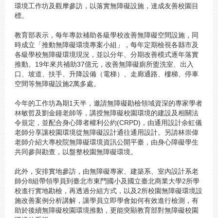
環境工作坊及觀摩參訪，以落實無障礙設施，達成友善校園目
標。
教育部表示，每年專款補助各級學校改善無障礙空間設施，同
時成立「推動無障礙環境專案小組」，每年定期檢視各縣市及
各級學校無障礙環境現況，並以分年、分期改善模式逐年落實
推動。19年來共補助37億元，改善無障礙廁所盥洗室、出入
口、坡道、扶手、升降設備（電梯）、走廊通路、樓梯、停車
空間等無障礙設施2萬多處。
今年的工作坊為期1天半，邀請無障礙勘檢領域資深的專家學者
林敏哲及劉金鐘老師等，講授無障礙校園環境的建設及相關法
令規定，並配合身心障者權利公約(CRPD)，由通用設計余虹儀
老師分享讓校園環境從無障礙設計通往通用設計。另請林崇偉
老師介紹大專校院無障礙環境資訊公開平臺，由身心障礙學生
共同參與勘查，以盤整校園無障礙環境。
此外，安排實地參訪，由無障礙專家、建築系、室內設計系老
師分8組帶領學員到臺北市東門國小及國立臺北商業大學2所學
校進行實地勘檢，再透過分組方式，以及2所校園無障礙環境設
施改善案例分析講解，讓學員立即學會如何有效進行檢測，有
助於後續無障礙校園環境推動，更能突顯教育部對無障礙校園