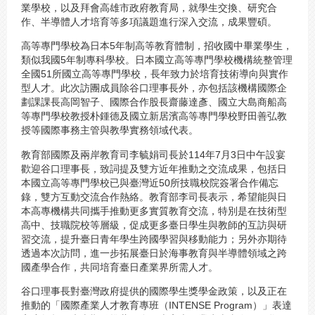
業學校，以及拜會高雄市政府教育局，就學生交換、研究合
作、半導體人才培育等多項議題進行深入交流，成果豐碩。
高等專門學校為日本5年制高等教育體制，招收國中畢業學生，
類似我國5年制專科學校。日本國立高等專門學校機構統整管理
全國51所國立高等專門學校，長年致力於培育技術導向與實作
型人才。此次訪團成員除谷口理事長外，亦包括該機構國際企
劃課課長高岡智子、國際合作股長齋藤達彥、國立大島商船高
等專門學校教授朴鍾德及國立新居濱高等專門學校野田善弘教
授等國際事務主管與教學實務領域代表。
教育部國際及兩岸教育司李毓娟司長於114年7月3日中午設宴
歡迎谷口理事長，致詞提及雙方近年推動之交流成果，包括日
本國立高等專門學校已與臺灣近50所技職校院簽署合作備忘
錄，雙方互動交流合作熱絡。教育部李司長表示，希望能與日
本高專機構共同攜手推動更多實質教育交流，特別是在技術型
高中、技職院校等層級，促成更多臺日學生與教師的互訪與研
習交流，提升臺日青年學生跨國學習與移動能力；另外亦期待
透過本次訪問，進一步拓展臺日於海事教育與半導體領域之跨
國產學合作，共同培育臺日產業界所需人才。
谷口理事長對臺灣政府提供的國際學生獎學金政策，以及正在
推動的「國際產業人才教育專班（INTENSE Program）」表達