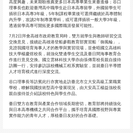
高度興趣，未來期盼推薦更多日本高專畢業生來臺進修；谷口
理事長也歡迎臺灣高中職學生赴日本高專留學，外國留學生可
插班日本高專3年級，5年制課程畢業後可選擇繼續於高專體制
內升學，攻讀2年制專業學科，或可選擇插班一般大學3年級，
透過留學高專可開拓更多國際職涯發展可能性。
7月2日拜會高雄市政府教育局時，雙方就學生與教師研習交流
交換意見，接續赴高雄港登船參觀教育部實習船「御風輪」，
見證我國培育海事人才的教學與實習現場，並會晤國立高雄科
技大學楊慶煜校長，就強化雙邊學生交流及臺日間海事教育合
作進行意見交換。國立雲林科技大學亦由張傳育校長親自接待
訪團一行，安排參訪該校機械工程系實驗室，並就臺日半導體
人才培育模式進行深度交流。
谷口理事長等訪賓此行亦實地走訪臺北市立大安高級工業職業
學校，瞭解我國技術型高中發展現況，由大安高工楊益強校長
親自接待並介紹該校特色與學生作品。
臺日雙方在教育與產業合作領域長期密切，教育部將持續強化
與日本高專機構之共同合作平台，攜手培育具國際視野與專業
實作能力的青年人才，厚植臺日友好的合作基礎。