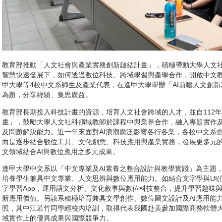
教育部推動「人文社會與產業實務創新鏈結計畫」，積極帶動大學人文
智慧快速發展下，如何透過數位科技、跨域學習與產學合作，開啟中文教
甲大學等4校中文系師生及產業代表，在逢甲大學舉辦「AI前瞻人文創
為題，分享經驗、集思廣益。
教育部長期投入科技計畫的資源，培育人文社會跨域的人才，並自112
畫」，鼓勵大學人文社科領域教師於課程中與業界合作，融入專題實作
及問題解決能力。近一年來面對AI浪潮廣泛影響各行各業，各校中文系
而是逐步結合數位工具、文化創意、科技應用與產業實務，發展更多元
文領域結合AI與數位應用之多元成果。
逢甲大學中文系以「中文專業及AI素養之整合設計與教學實踐」為主題，
培養學生兼具中文專業、人文思辨與數位應用能力。如結合文字學與UI(使
字學習App，運用語文分析、文化敘事與數位科技整合，提升學習趣味與
新應用價值。另該系積極培育兼具文學創作、數位圖文設計及AI應用能
照，其中江若竹同學經校內培訓，取得代表我國赴美參加國際商務軟體
域實作上的優異成果與國際競爭力。