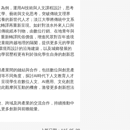
為例，運用AI技術與人文課程設計，思考
文學、藝術與文化思考，突破傳統文理界
素養的新世代人才；淡江大學將傳統中文系
化轉譯再重新呈現。如針對淡水外來人口與
棄傳統紙本刊物，由數位行銷、在地青年與
，重新轉譯民俗價值，增進民眾對百年遶境
兒童能跨越地理的隔閡，提供更多元的學習
環境而設計的沿海建築，以及城鄉發展的
的學習歷程更有利於強化學生自身的創新思
與產業間的鏈結與合作，包括數位與創意產
等不同角度，探討AI時代下人文教育人才
呈現學生在數位人文、AI應用、文化創意
彼此觀摩與互動的機會，激發更多創新想法
校、跨域及跨產業的交流合作，持續推動中
入更多創新與前瞻能量。