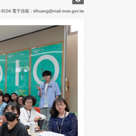
9104 電子信箱：
klhuang@mail.moe.gov.tw