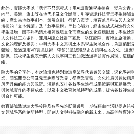
此外，實踐大學以「我們不只寫程式！用AI讓資通學生搖身一變為文青」
內門、美濃、旗山等在地需求及文化斷層，引導資訊科技背景學生接觸
線，產出當地故事劇本、策展企劃、行銷方案等，培育兼具科技與人文
培養的「文本解讀」及「敘事建構」等核心能力，經由生成式AI進行文
學生激增，因不熟悉清水祖師遶境文化而產生的文化適應斷層，學生捨
人文科技三方協作，運用AI建立社群平臺及「淡江龍陣」實體文旅活動
文化的理解及參與；中興大學中文系與土木系學生跨域合作，為讓偏鄉
體驗，透過運用VR實境技術，帶領兒童認識歷史古蹟與在地文化、適應
關係。該校學生也表示將人文敘事與工程知識透過專題實作展現，這樣
維。
除大學的分享外，本次論壇也特別邀請產業界代表參與交流，深化學術
業、國際開發公司及兒童劇團等業界，從產業實務、文化推廣與數位應用
所需具備的能力與視野。活動也安排各校學生進行成果策展與互動展示，
與跨域實作的學習成效，以及中文教育跨域轉型的成果，提供各校師生
與合作可能。
教育部誠摯邀請大學校院及各界先進踴躍參與，期待藉由本活動促進跨
文領域學系的創新轉型，開創人文與科技融合的新未來，為高等教育注