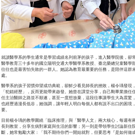
就讀醫學系的學生通常是學習成績名列前茅的孩子，進入醫學院後，卻
醫學教育三十多年的國立陽明交通大學醫學系教授、臺北榮總兒童醫學
往往也是最害怕失敗的一群人。她認為教育最重要的任務，是陪伴這群
處。
醫學系的孩子習慣仰望成功典範，卻鮮少看見師長的挫敗，楊令瑀發現
「犯錯經歷」，反而更能帶來啟發。她曾在課堂分享，自己剛畢業擔任
任主治醫師之路並不順遂，甚至一度想放棄，這段往事讓學生大為震驚
也經歷過漫長低谷，她強調，讓年輕人明白每個人都有說不出口的困境
要。
目前楊令瑀的教學圍繞「臨床推理」與「醫學人文」兩大核心，每週有
長到教室，分享生病對家庭與生活的影響；另一則是帶領學生討論新住
斷，她常勉勵大家：「我不期待你們一開始就對，但要思考『是如何做