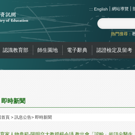
網站導覽
:::
English
熱門搜尋：
認識教育部
師生園地
電子辭典
認證檢定及留考
即時新聞
回首頁
訊息公告
即時新聞
育家人物典範-陽明交大教授楊令瑀 教出會「認輸」的頂尖醫生