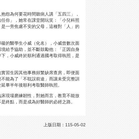
人抱怨為何要花時間聽病人講「五四三」，
信任你」，她常在課堂開玩笑：「小兒科照
，是一旁焦慮不安的父母，這種對「人」的
障礙的醫學生小威（化名），小威曾數次面
環境給予協助，並不斷鼓勵他：「正因自身
伴下，小威終於順利通過國考取得執照，是
的實習生因其他事務頻繁缺席查房，即便面
絕不能為了「不耽誤前途」而讓未受完整訓
於延畢半年後順利考取醫師執照。
臨床現場磨練韌性，對她而言，教育不能放
不是終點，而是成為好醫師的必經之路。
上版日期：115-05-02