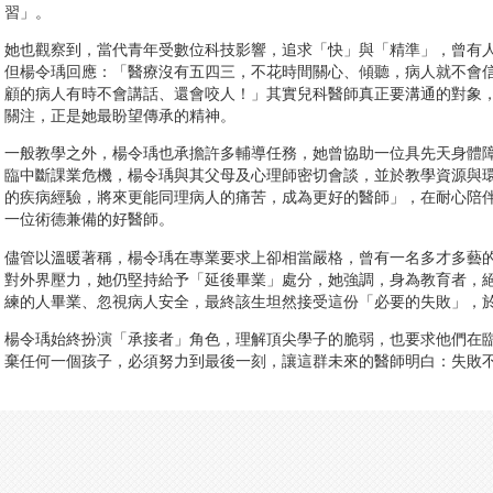
習」。
她也觀察到，當代青年受數位科技影響，追求「快」與「精準」，曾有
但楊令瑀回應：「醫療沒有五四三，不花時間關心、傾聽，病人就不會
顧的病人有時不會講話、還會咬人！」其實兒科醫師真正要溝通的對象
關注，正是她最盼望傳承的精神。
一般教學之外，楊令瑀也承擔許多輔導任務，她曾協助一位具先天身體
臨中斷課業危機，楊令瑀與其父母及心理師密切會談，並於教學資源與
的疾病經驗，將來更能同理病人的痛苦，成為更好的醫師」，在耐心陪
一位術德兼備的好醫師。
儘管以溫暖著稱，楊令瑀在專業要求上卻相當嚴格，曾有一名多才多藝
對外界壓力，她仍堅持給予「延後畢業」處分，她強調，身為教育者，
練的人畢業、忽視病人安全，最終該生坦然接受這份「必要的失敗」，
楊令瑀始終扮演「承接者」角色，理解頂尖學子的脆弱，也要求他們在
棄任何一個孩子，必須努力到最後一刻，讓這群未來的醫師明白：失敗