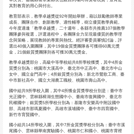
其對教育的用心與付出。
教育部表示，教學卓越獎從92年開始舉辦，藉以鼓勵教師專業
成長、團隊合作、創新教學、適性輔導，樹立優質教學典範。
今年度適逢「教學卓越獎」二十週年，各縣市共推薦107個教學
團隊參與複選，評選過程中，各團隊全力呈現最優質的教學理
念與策略，展現教師的專業與熱忱。經評審委員審慎討論，評
選出40個入圍團隊，其中19個金質獎團隊各可獲得60萬元獎
金，21個銀質獎團隊則各可獲30萬元獎金。
教學卓越獎部分，高級中等學校組共8所學校獲獎，其中4所金
質獎分別為：桃園市大溪高中、臺北市中正高中、臺北市中山
女中、國立金門高中；4所銀質獎分別為：新北市鶯歌工商、臺
中市新社高中、國立大湖農工職校、桃園市壽山高中。
國中組共9所學校入圍，其中4所獲金質獎學校分別是：臺中市
光正國中、雲林縣樟湖生態國中小、臺南市復興國中、臺北市
民權國中；銀質獎5所學校分別為：基隆市安樂高中附設國中
部、高雄市那瑪夏國中、高雄市溪埔國中、臺中市四育國中、
新竹市育賢國中。
國小組共14所學校入圍，其中7所金質獎學校分別為：臺中市溪
尾國小、雲林縣華南實驗國小、桃園市仁和國小、桃園市霄裡