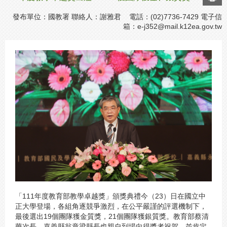
發布單位：國教署 聯絡人：謝雅君 電話：(02)7736-7429 電子信
箱：
e-j352@mail.k12ea.gov.tw
「111年度教育部教學卓越獎」頒獎典禮今（23）日在國立中
正大學登場，各組角逐競爭激烈，在公平嚴謹的評選機制下，
最後選出19個團隊獲金質獎，21個團隊獲銀質獎。教育部蔡清
華次長、嘉義縣翁章梁縣長也親自到場向得獎者祝賀，並肯定