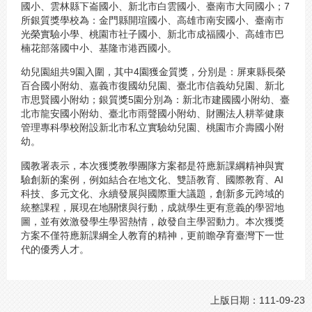
國小、雲林縣下崙國小、新北市白雲國小、臺南市大同國小；7
所銀質獎學校為：金門縣開瑄國小、高雄市南安國小、臺南市
光榮實驗小學、桃園市社子國小、新北市成福國小、高雄市巴
楠花部落國中小、基隆市港西國小。
幼兒園組共9園入圍，其中4園獲金質獎，分別是：屏東縣長榮
百合國小附幼、嘉義市復國幼兒園、臺北市信義幼兒園、新北
市思賢國小附幼；銀質獎5園分別為：新北市建國國小附幼、臺
北市龍安國小附幼、臺北市雨聲國小附幼、財團法人耕莘健康
管理專科學校附設新北市私立實驗幼兒園、桃園市介壽國小附
幼。
國教署表示，本次獲獎教學團隊方案都是符應新課綱精神與實
驗創新的案例，例如結合在地文化、雙語教育、國際教育、AI
科技、多元文化、永續發展與國際重大議題，創新多元跨域的
統整課程，展現在地關懷與行動，成就學生更有意義的學習地
圖，並有效激發學生學習熱情，啟發自主學習動力。本次獲獎
方案不僅符應新課綱全人教育的精神，更前瞻孕育臺灣下一世
代的優秀人才。
上版日期：111-09-23