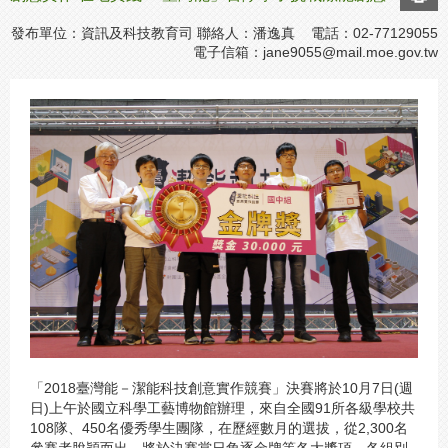
發布單位：資訊及科技教育司 聯絡人：潘逸真 電話：02-77129055
電子信箱：
jane9055@mail.moe.gov.tw
「2018臺灣能－潔能科技創意實作競賽」決賽將於10月7日(週
日)上午於國立科學工藝博物館辦理，來自全國91所各級學校共
108隊、450名優秀學生團隊，在歷經數月的選拔，從2,300名
參賽者脫穎而出，將於決賽當日角逐金牌等各大獎項。各組別