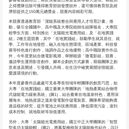
之得獎隊伍除可獲得教育部頒發獎狀外，還可獲得教育部及經
濟部提供之150萬元總獎金，競賽內容精彩可期。
本競賽透過教育部「潔能系統整合與應用人才培育計畫」推
動，吸引全國國中、高中職及大專院校師生組隊報名，大專院
校學生方面，特別推出「太陽能光電應用組」及「在地實踐
組」2種主題競賽，其中「在地實踐組」鼓勵學生就其居住、就
學、工作等在地發想，融入在地生態環境、區域產業、科技發
展等特色進行創作，強調作品之在地優勢；高中職除實作作品
外，今年度更結合微電影風潮，舉辦能源「微電影組」競賽，
邀請學生運用影音創作、腳本企劃的方式參賽，期藉團隊之創
意表達及闡述，引發國人共鳴，在生活中確實展開珍惜能源、
愛護環境的行動。
本年度參賽作品處處可見各專長領域年輕團隊的創意巧思，如
大專「在地實踐組」國立臺東大學團隊的「地熱產業結合物理
式儲能電力緩衝系統」(圖1)，結合臺東在地溫泉特色，運用深
層海水、地熱資源之溫差發電製作儲電裝置。團隊希望能夠透
過這樣的研究，提升電池之科技應用面，降低環境污染，達到
成本控制、就地取材等加值運用。
另外，大專「太陽能光電應用組」國立中正大學團隊的「智慧
型多功太陽能帽」(圖2)，將鳳梨種植與太陽能板作結合，設計