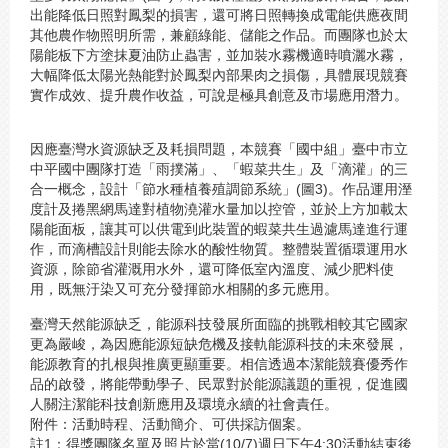
出能降低日照對鳳梨的損害，還可將日照轉換成電能供應夜間
其他農作物照明所需，兼顧綠能、儲能之作品。而團隊也於太
陽能板下方塗抹夏油防止蟲害，並加裝水霧機適時噴灑水霧，
大幅降低太陽光熱能對於鳳梨內部果肉之損傷，具體展現競賽
實作成效、提升農作收益，可說是極具創意及市場應用潛力。
因應臺灣水資源缺乏及耗損問題，本競賽「國中組」臺中市立
中平國中團隊打造「雨撲滿」、「蝦菜共生」及「滴灌」的三
合一概念，設計「節水種植養殖調節系統」(圖3)。作品運用溼
度計及捲黑網馬達對植物澆灌水量加以控管，並於上方加載太
陽能面板，讓其可以供電到此裝置的蝦菜共生過濾馬達進行運
作，而滴槽設計則能去除水的酸性物質。整體裝置循環運用水
資源，除節省灌溉用水外，還可降低室內溫度、減少肥料使
用，既無汙染又可充分發揮節水相關的多元應用。
臺灣天然能源缺乏，能源科技發展所面臨的挑戰相較其它國家
更為嚴峻，為因應能源短缺危機及接軌能源科技的未來發展，
能源教育的扎根與推廣更顯重要。相信透過本潔能競賽優秀作
品的啟發，將能帶動學子、民眾對於能源議題的重視，促進國
人關注潔能科技創新應用及環境永續的社會責任。
附件：活動時程、活動簡介、可供採訪個案。
註1：得獎團隊名單及照片於當(10/7)週日下午4:30活動結束後