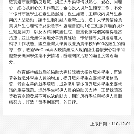
確實遵守臺灣防疫規範。淡江大學梁瑋倩以熱心、愛心、同理
心、細心及耐心的工作態度，全心投入境外生輔導工作，不分
平假日守護學生在臺生活起居，視生如親，主辦校內境外生參
與的大型活動，讓學生順利融入臺灣生活。逢甲大學黃信倫負
責境外生心理輔導及緊急事件處理曾協助1名主動脈剝離的境外
生緊急開刀，以及因精神問題住院、腫瘤化療等個案獲得適當
治療，並且毫無保留地分享寶貴經驗，帶領輔導人員迅速進入
輔導工作狀態。國立臺灣大學黃以萱負責學校約500名陸生的輔
導工作，透過WeChat與因疫情無法入境的陸生聯繫安心就學問
題並安撫同學焦慮不安情緒，辦理關懷活動的滿意度幾近滿
分。
教育部持續鼓勵並協助大專校院擴大招收境外學生，而隨
著各校境外學生人數的增加，提升境外學生在臺就學服務品
質、營造友善的就學環境，成為吸引更多優秀境外學生來臺就
讀的重要課題。境外學生輔導人員的協助與支持，正是我國高
等教育永續發展不可或缺的動力，期許所有學校與輔導人員繼
續努力，打造「留學到臺灣」的口碑。
上版日期：110-12-01