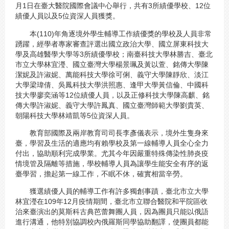
月1日在臺大醫院國際會議中心舉行，共有3所績優學校、12位
績優人員以及5位資深人員獲獎。
本(110)年角逐境外學生輔導工作績優獎的學校及人員非常
踴躍，經學者專家審查評選出國立政治大學、國立屏東科技大
學及高雄醫學大學等3所績優學校；南臺科技大學林勝吉、臺北
市立大學林宜瀅、國立臺灣大學楊景珮及黃以萱、銘傳大學陳
潔妮及許淑妮、萬能科技大學徐可俐、義守大學陳靜欣、淡江
大學梁瑋倩、吳鳳科技大學洪照惠、逢甲大學黃信倫、中國科
技大學廖奕涵等12位績優人員，以及正修科技大學陳高麒、銘
傳大學許淑妮、義守大學許鳳真、國立臺灣師範大學劉貴英、
朝陽科技大學林靖凱等5位資深人員。
教育部國際及兩岸教育司司長李彥儀表示，境外生隻身來
臺，學習及生活的適應均有賴學校及第一線輔導人員全心全力
付出，協助順利完成學業。尤其今年因嚴重特殊傳染性肺炎疫
情境管及隔離等措施，學校輔導人員為讓學生能安全有序的返
臺學習，擔起第一線工作，不眠不休，確實相當辛勞。
獲選績優人員的輔導工作有許多獨創事蹟，臺北市立大學
林宜瀅在109年12月疫情期間，臺北市立聯合醫院和平院區收
治來臺演出的莫斯科古典芭蕾舞團人員，因為團員只能以俄語
進行溝通，他特別協調校內俄羅斯同學協助翻譯，使團員都能