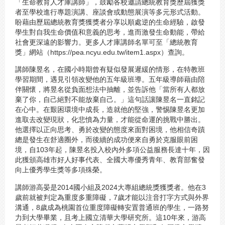
「生命教育人才庫講師」，鼓勵各校邀請總統教育獎歷屆獲獎
者至學校進行專題演講、座談會或動態展演等多元形式活動。
盼藉由歷屆總統教育獎獲獎者分享以順處逆的生命經驗，啟發
學生對自我生命價值和意義的思考，進而激發生命動能，帶給
社會更深遠的影響力。更多人才庫講師名單可至「總統教育
獎」網站（https://pea.ncyu.edu.tw/item1.aspx）查詢。
講師陳昱名，在國小時期曾有疑似發展遲緩的情形，在特教班
學習期間，遇見引領改變他的五年級班導。五年級導師藉由陪
伴關懷，將昱名從負面想法中抽離，並告訴他「當所有人都放
棄了你，自己絕對不能放棄自己。」這句話讓陳昱名一直銘記
在心中。在艱困環境中成長，造就他的堅強，警惕陳昱名更加
進取去改變現狀，化悲憤為力量，才能從命運的挑戰中勝出。
他選擇以正向思考、勇於改變的態度來面對困境，他相信奇蹟
總是發生在舒適圈外，而後續的成功便來自勇於克服眼前困
境，自103年起，陳昱名投入校內外多項公益服務長達十年，因
此獲頒高雄市好人好事代表、全國大專優秀青年、教育部奮發
向上優秀學生獎等多項殊榮。
講師游高晏是2014國小組及2024大專組總統獎獲獎者。他在3
歲前就被判定為重度多重障礙，7歲才能以注音打字方式與外界
溝通，8歲成為桃園首位重度障礙轉安置普通班的學生，一路努
力到大學畢業，且考上國立清華大學研究所。這10年來，游高