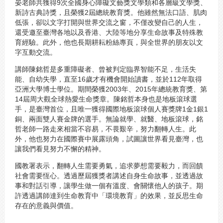
晏老師共獲得9次全國身心障礙文藝獎文學類和各層級文學獎、
新詩古典詩獎，且榮獲2屆總統教育獎。他雖然無法口語、肌肉
低張，卻以文字打開與世界交流之窗，不僅改變自己的人生，
還受邀至臺灣各地以及香港、大陸等地分享生命故事及特殊教
育經驗。此外，他也長期耕耘粉絲專頁，與全世界的朋友以文
字互動交流。
講師陳銘哲是多重障礙者、曾被判定臨界智能不足，生活失
能、自幼失學，直至16歲才有機會開始讀書，並於112年取得
亞洲大學博士學位。期間榮獲2003年、2015年總統教育獎、第
14屆周大觀全球熱愛生命獎章。陳銘哲本身也是地板滾球選
手，是臺灣首位，且唯一獲得國際地板滾球個人賽獎牌1金1銀1
銅、兩面雙人賽金牌的選手。無論就學、就醫、地板滾球，銘
哲老師一路走來相當不容易，不畏艱辛，努力翻轉人生。此
外，他也努力在國際賽中展露頭角，試圖讓世界看見臺灣，也
讓我們看見努力不懈的精神。
國教署表示，翻轉人生需要勇氣，追求夢想需要毅力，而回饋
社會需要恆心。透過歷屆獲獎者講述自身生命故事，並透過故
事和對話引導，讓學生做一個有溫度、會關懷他人的孩子。期
許透過講師達到生命教育中「環境教育」的效果，並反思生命
存在的意義與價值。