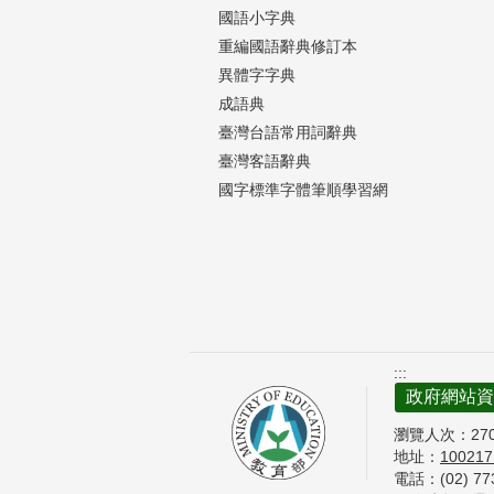
國語小字典
重編國語辭典修訂本
異體字字典
成語典
臺灣台語常用詞辭典
臺灣客語辭典
國字標準字體筆順學習網
:::
政府網站資
瀏覽人次：
27
地址：
10021
電話：(02) 7