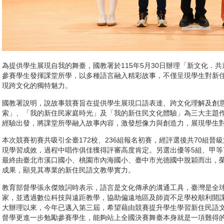
為提供學生展現自我的舞臺，國教署於115年5月30日辦理「新文化．
參賽學生發揮課堂所學，以多種語言融入精彩故事，不僅呈現學生對新
現跨文化的獨特魅力。
國教署說明，說故事競賽旨在提供學生展現口語表達、跨文化理解及創
索」、「我的新住民家庭時光」及「我的新住民文化體驗」為三大主題
經驗出發，將課堂所學融入故事內容，激發想像力與創造力，展現學生
本次競賽初賽共吸引全臺172校、236組報名初賽，經評選後共70組
現學習成效，過程中唱作俱佳獲得評審高度肯定。另選出優等5組、甲等
最終由臺北市溪口國小、桃園市內海國小、臺中市光德國中脫穎而出，
成果，顯見其專業的新住民語文教學實力。
教育部督學張永傑致詞時表示，語言是文化傳承的溝通工具，臺灣是全
家，並透過數位科技與遠距教學，協助偏遠地區及師資不足學校順利開課
大辦理以來，今年已邁入第三屆，希望藉由競賽提升學生學習新住民語
督學更進一步勉勵參賽學生，能夠站上全國決賽舞臺本身就是一項難得