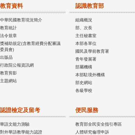
教育資料
認識教育部
中華民國教育現況簡介
組織概況
教育統計
部、次長
法令規章
主任秘書室
獎補助規定(含教育經費分配審議
本部各單位
委員會)
國民及學前教育署
出版品
青年發展署
行政院公報資訊網
部屬機構
教育剪影
本部駐境外機構
主題網站
部史網站
各級學校
認證檢定及留考
便民服務
華語文能力測驗
教育部全民安全指引專區
對外華語教學能力認證
人體研究倫理申訴