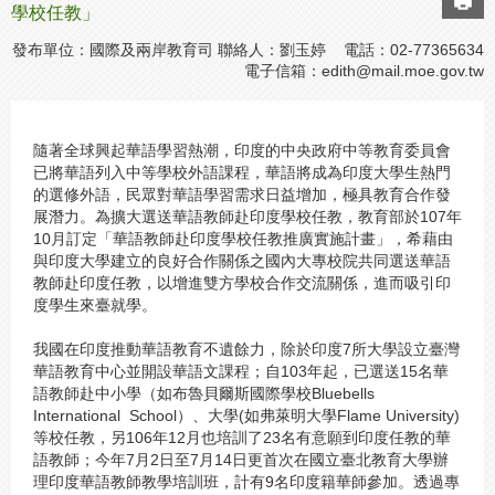
學校任教」
發布單位：國際及兩岸教育司 聯絡人：劉玉婷 電話：02-77365634
電子信箱：
edith@mail.moe.gov.tw
隨著全球興起華語學習熱潮，印度的中央政府中等教育委員會
已將華語列入中等學校外語課程，華語將成為印度大學生熱門
的選修外語，民眾對華語學習需求日益增加，極具教育合作發
展潛力。為擴大選送華語教師赴印度學校任教，教育部於107年
10月訂定「華語教師赴印度學校任教推廣實施計畫」，希藉由
與印度大學建立的良好合作關係之國內大專校院共同選送華語
教師赴印度任教，以增進雙方學校合作交流關係，進而吸引印
度學生來臺就學。
我國在印度推動華語教育不遺餘力，除於印度7所大學設立臺灣
華語教育中心並開設華語文課程；自103年起，已選送15名華
語教師赴中小學（如布魯貝爾斯國際學校Bluebells
International School）、大學(如弗萊明大學Flame University)
等校任教，另106年12月也培訓了23名有意願到印度任教的華
語教師；今年7月2日至7月14日更首次在國立臺北教育大學辦
理印度華語教師教學培訓班，計有9名印度籍華師參加。透過專