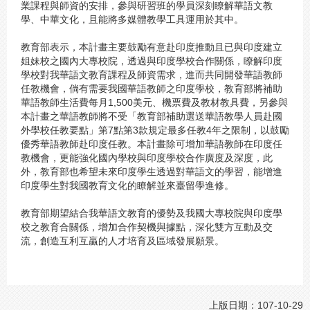
業課程與師資的安排，參與研習班的學員深刻瞭解華語文教
學、中華文化，且能將多媒體教學工具運用於其中。
教育部表示，本計畫主要鼓勵有意赴印度推動且已與印度建立
姐妹校之國內大專校院，透過與印度學校合作關係，瞭解印度
學校對我華語文教育課程及師資需求，進而共同開發華語教師
任教機會，倘有需要我國華語教師之印度學校，教育部將補助
華語教師生活費每月1,500美元、機票費及教材教具費，另參與
本計畫之華語教師將不受「教育部補助選送華語教學人員赴國
外學校任教要點」第7點第3款規定最多任教4年之限制，以鼓勵
優秀華語教師赴印度任教。本計畫除可增加華語教師在印度任
教機會，更能強化國內學校與印度學校合作廣度及深度，此
外，教育部也希望未來印度學生透過對華語文的學習，能增進
印度學生對我國教育文化的瞭解並來臺留學進修。
教育部期望結合我華語文教育的優勢及我國大專校院與印度學
校之教育合關係，增加合作契機與據點，深化雙方互動及交
流，創造互利互贏的人才培育及區域發展願景。
上版日期：107-10-29