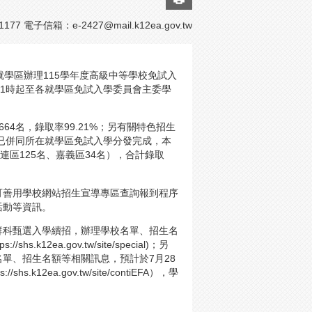
1177 電子信箱：
e-2427@mail.k12ea.gov.tw
學區辦理115學年度高級中等學校免試入
11時起至各就學區免試入學委員會主委學
664名，錄取率99.21%；另有關特色招生
，已併同所在就學區免試入學分發完成，本
桃連區125名、嘉義區34名），合計錄取
可善用學校網站招生宣導專區查詢報到程序
活動等資訊。
群科甄選入學續招，辦理學校名單、招生名
2ea.gov.tw/site/special)；另
單、招生名額等相關訊息，預計於7月28
ea.gov.tw/site/contiEFA），學