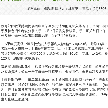
發布單位：國教署 聯絡人：林慧英 電話：(04)3706-
教育部國教署持續提供國中畢業生多元適性的免試入學管道，全國15個就
學及特色招生考試分發入學，7月7日公告分發結果。學生可於當日上午
校及招生學校網站查詢錄取結果，並於7月9日報到。
115學年度高級中等學校免試入學報名人數總計12萬620名，錄取11萬9,
考試分發入學部分，115學年度有基北區、桃連區及嘉義區等3區辦理
管道7所學校總招生名額200名，總報名人數計301名（基北區142名、
120名，總錄取率39.87%。
國教署提醒錄取學生，務必依照錄取學校規定時間及方式報到；報到前
及應繳資料，並進一步了解學校課程安排、發展特色、未來進路及暑期
未獲錄取的學生，可再報名參加由各主管機關核准辦理的特色招生專業
額等訊息，將於7月8日起公告於「特色招生專業群科甄選入學網站」(https://shs.k1
外，也可參加各主管機關核准招生學校辦理的免試入學續招，辦理學校名
日起公告於「教育部主管高級中等學校辦理免試入學續招資訊網」（https://shs.k12
生可直接上網查閱。