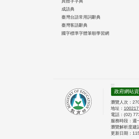
異體字字典
成語典
臺灣台語常用詞辭典
臺灣客語辭典
國字標準字體筆順學習網
:::
政府網站資
瀏覽人次：
27
地址：
10021
電話：(02) 7
服務時段：週一至
瀏覽解析度建議 
更新日期：
11