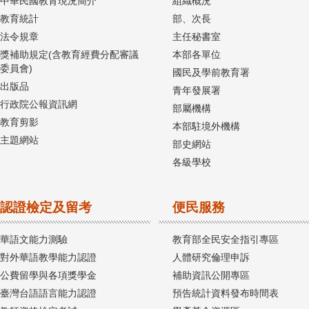
中華民國教育現況簡介
組織概況
教育統計
部、次長
法令規章
主任秘書室
獎補助規定(含教育經費分配審議
本部各單位
委員會)
國民及學前教育署
出版品
青年發展署
行政院公報資訊網
部屬機構
教育剪影
本部駐境外機構
主題網站
部史網站
各級學校
認證檢定及留考
便民服務
華語文能力測驗
教育部全民安全指引專區
對外華語教學能力認證
人體研究倫理申訴
公費留學與各項獎學金
補助資訊公開專區
臺灣台語語言能力認證
預告統計資料發布時間表