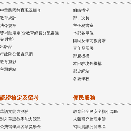
中華民國教育現況簡介
組織概況
教育統計
部、次長
法令規章
主任秘書室
獎補助規定(含教育經費分配審議
本部各單位
委員會)
國民及學前教育署
出版品
青年發展署
行政院公報資訊網
部屬機構
教育剪影
本部駐境外機構
主題網站
部史網站
各級學校
認證檢定及留考
便民服務
華語文能力測驗
教育部全民安全指引專區
對外華語教學能力認證
人體研究倫理申訴
公費留學與各項獎學金
補助資訊公開專區