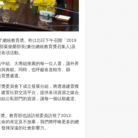
統教育奬。昨(12)日下午召開「2019
部葉俊榮部長(兼任總統教育獎召集人)及
獎各項活動。
高中組、大專組推薦的每一位人選，讓外界
力與典範。同時，也呼籲各直轄市、縣
教育獎遴選。
育獎委員會下成立發展分組，將透過建置獲
；建置社群交流平台，提供各項資源之媒合
連結公私部門的資源，讓每一個以順處逆、
育奬。教育部也請訪視委員訪視了2012-
對生命的肯定及不放棄，我們將呼喚更多的總
、發揮深遠的社會影響力。