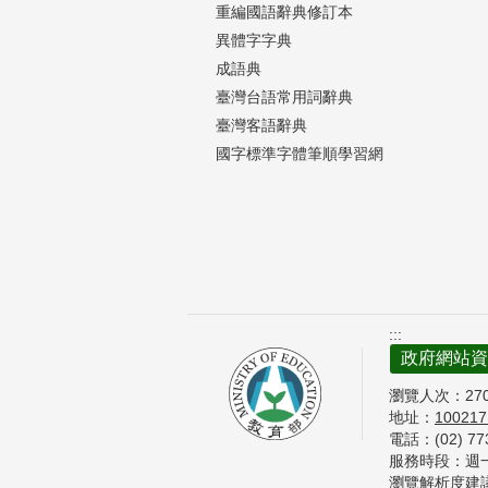
重編國語辭典修訂本
異體字字典
成語典
臺灣台語常用詞辭典
臺灣客語辭典
國字標準字體筆順學習網
:::
政府網站資
瀏覽人次：
27
地址：
10021
電話：(02) 7
服務時段：週一至
瀏覽解析度建議 