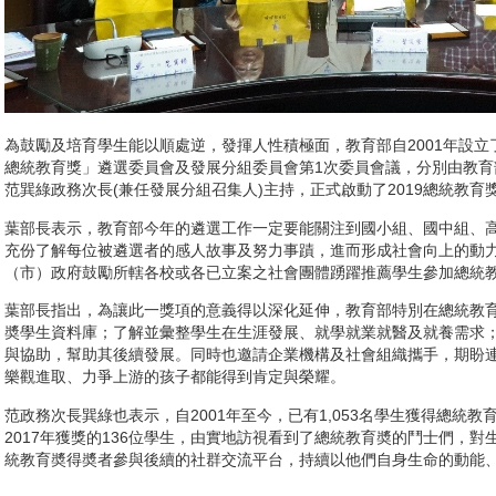
為鼓勵及培育學生能以順處逆，發揮人性積極面，教育部自2001年設立了總
總統教育獎」遴選委員會及發展分組委員會第1次委員會議，分別由教育
范巽綠政務次長(兼任發展分組召集人)主持，正式啟動了2019總統教育
葉部長表示，教育部今年的遴選工作一定要能關注到國小組、國中組、
充份了解每位被遴選者的感人故事及努力事蹟，進而形成社會向上的動
（市）政府鼓勵所轄各校或各已立案之社會團體踴躍推薦學生參加總統
葉部長指出，為讓此一獎項的意義得以深化延伸，教育部特別在總統教
奬學生資料庫；了解並彙整學生在生涯發展、就學就業就醫及就養需求
與協助，幫助其後續發展。同時也邀請企業機構及社會組織攜手，期盼
樂觀進取、力爭上游的孩子都能得到肯定與榮耀。
范政務次長巽綠也表示，自2001年至今，已有1,053名學生獲得總統教
2017年獲獎的136位學生，由實地訪視看到了總統教育奬的鬥士們，
統教育奬得奬者參與後續的社群交流平台，持續以他們自身生命的動能