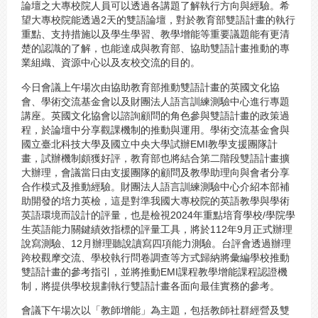
論壇之大專校院人員可以透過各講題了解執行方向與經驗。希
望大專校院能透過2天的雙語論壇，對於教育部雙語計畫的執行
重點、支持措施以及學生學習、教學增能等重要議題能有更清
楚的認識的了解，也能達成與教育部、協助雙語計畫推動的專
業組織、資源中心以及友校交流的目的。
今日會議上午場次由協助教育部推動雙語計畫的英國文化協
會、學術交流基金會以及財團法人語言訓練測驗中心進行專題
講座。英國文化協會以諮詢顧問的角色參與雙語計畫的政策過
程，於論壇中分享觀課機制的推動與運用。學術交流基金會與
國立臺北科技大學及國立中央大學試辦EMI教學支援團隊計
畫，試辦機制頗獲好評，教育部也將結合第二階段雙語計畫擴
大辦理，會議當日由支援團隊的顧問及教學助理向與會者分享
合作模式及推動經驗。財團法人語言訓練測驗中心介紹本部補
助開發的培力英檢，這是對準我國大專校院的英語教學與學術
英語環境而設計的評量，也是檢視2024年重點培育學校/學院學
生英語能力關鍵績效指標的評量工具，將於112年9月正式辦理
說寫測驗、12月辦理聽說讀寫四項能力測驗。台評會透過辦理
跨校觀摩交流、學校執行問卷調查等方式歸納將彙編學校推動
雙語計畫的參考指引，並將推動EMI課程教學增能課程認證機
制，將提供學校規劃執行雙語計畫各面向最佳實務的參考。
會議下午場次以「教師增能」為主題，包括教師社群經營及雙