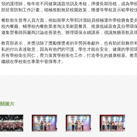
領的護理師，每年依不同健康議題培訓及考核，擇優長期培植，成為學
部菸害防制工作計畫，積極推動無菸校園政策，獲優等學校及示範學校
餐飲衛生督導人員方面，例如南華大學郭詩潔組員積極運作學校膳食委
校內餐廳、輔導校內餐飲業者淘汰美耐皿餐具、推廣低碳蔬食及自帶環
邀集營養師與廠商討論改善菜色、辦理環保永續講座，倡議無糖茶飲及
教育部表示，本獎項除了獎勵獲獎者的辛勞與奉獻外，也有助於鼓舞所
私的付出表達敬意，因為有他們的守護，學生才能在安全、健康的學習
所有學校衛生同仁，齊力落實學校衛生工作，打造學生的健康根基。教
繼續在學校衛生事業中發揮專才。
關圖片