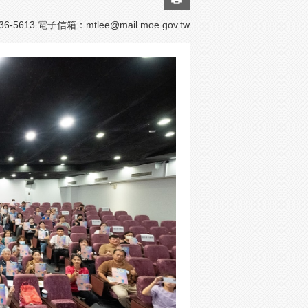
-5613 電子信箱：
mtlee@mail.moe.gov.tw