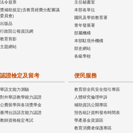
法令規章
主任秘書室
獎補助規定(含教育經費分配審議
本部各單位
委員會)
國民及學前教育署
出版品
青年發展署
行政院公報資訊網
部屬機構
教育剪影
本部駐境外機構
主題網站
部史網站
各級學校
認證檢定及留考
便民服務
華語文能力測驗
教育部全民安全指引專區
對外華語教學能力認證
人體研究倫理申訴
公費留學與各項獎學金
補助資訊公開專區
臺灣台語語言能力認證
預告統計資料發布時間表
教師資格檢定考試
學產基金資源區
教育消費者保護專區