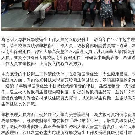
為感謝大專校院學校衛生工作人員的奉獻與付出，教育部自107年起辦
畫，請各校推薦績優學校衛生工作人員，經教育部聘請委員進行遴選，本(
位衛生保健組長、靜宜大學高美慧等7位護理人員，以及南華大學郭詩婕
人員，並於今(16)日大專校院衛生保健組長工作研習中頒獎表揚，希望
工作人員在學校衛生上所投入的心血及努力。
本次獲獎的學校衛生工作績優伙伴，在各項健康促進、學生健康管理、
健組長方面，例如弘光科技大學廖芬玲衛生保健組長，帶領團隊推動多
一連續13年獲得健康促進學校特優或績優獎的學校。雖然屢獲獎，仍能
作，建立校內餐飲衛生管理內稽制度，以提升餐飲衛生品質，並於112
團體保險時與保險公司爭取住院實支實付，以減輕學生負擔，並協助教
生保健組長的典範。
學校護理人員方面，例如靜宜大學高美慧護理師，為少數可實踐健康促
務學習學生、經濟弱勢學生開發製作「環保布衛生棉」，培養具環保愛
動，送愛至非洲偏鄉，真正帶領學生跨出大學以善盡社會責任。金門大
校護理師，卻非常盡心盡力綜理所有學校衛生工作及辦理健康促進計畫