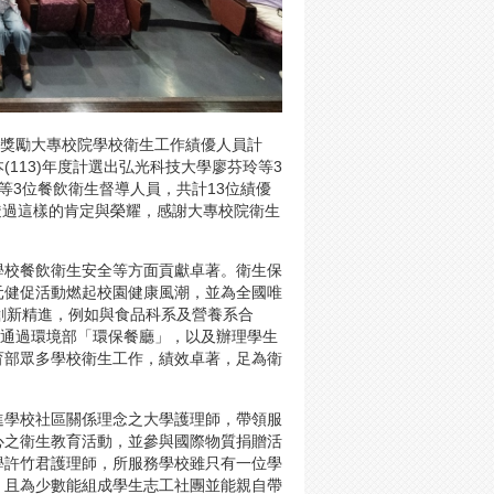
理獎勵大專校院學校衛生工作績優人員計
113)年度計選出弘光科技大學廖芬玲等3
等3位餐飲衛生督導人員，共計13位績優
透過這樣的肯定與榮耀，感謝大專校院衛生
學校餐飲衛生安全等方面貢獻卓著。衛生保
元健促活動燃起校園健康風潮，並為全國唯
創新精進，例如與食品科系及營養系合
年通過環境部「環保餐廳」，以及辦理學生
育部眾多學校衛生工作，績效卓著，足為衛
進學校社區關係理念之大學護理師，帶領服
心之衛生教育活動，並參與國際物質捐贈活
學許竹君護理師，所服務學校雖只有一位學
，且為少數能組成學生志工社團並能親自帶