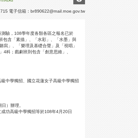
715 電子信箱：
br890622@mail.moe.gov.tw
測驗，108學年度各類各區之報名已於
美術班包含「素描」、「水彩」、「水墨」與
「聽寫」、「樂理及基礎合聲」及「視唱」
」4科；戲劇班則包含「創意思維」、
高級中學獨招、國立花蓮女子高級中學獨招
。
期日）辦理。
功高級中學獨招等於108年4月20日
。