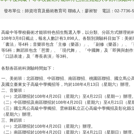
發布單位：師資培育及藝術教育司 聯絡人：廖昶智 電話：02-7736-5
高級中等學校藝術才能班特色招生甄選入學，以分類、分區方式辦理術科
108年3月8日截止，報名人數計有3,898人。各類別測驗科目如下：
「書法」等4科；音樂班包含「主修（樂器）」、「副修（樂器）」、
等5科；舞蹈班包含「芭蕾」、「現代舞」、「中國舞」及「即興與創作
「口語表達」及「專長表演」等3科。
各類各區術科測驗時間如下：
一、美術班：北區聯招、中區聯招、南區聯招、桃園區聯招、國立馬公
及國立臺東女子高級中學獨招等，均於108年4月13日（星期六）辦理。
二、音樂班：
（一）北區聯招於108年4月20日（星期六）至4月22日（星期一）辦理
（二）中區聯招及南區聯招於108年4月20日（星期六）至4月21日（星
（三）國立馬公高級中學獨招、雲林縣私立正心高級中學獨招及彰化縣立成
（星期六）辦理。
三、舞蹈班：
（一）北區聯招於108年4月20日（星期六）辦理。
（二）南區聯招於108年4月20日（星期六）至4月21日（星期日）辦理