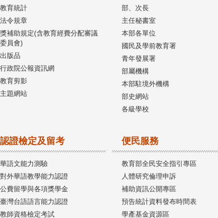
教育統計
部、次長
法令規章
主任秘書室
獎補助規定(含教育經費分配審議
本部各單位
委員會)
國民及學前教育署
出版品
青年發展署
行政院公報資訊網
部屬機構
教育剪影
本部駐境外機構
主題網站
部史網站
各級學校
認證檢定及留考
便民服務
華語文能力測驗
教育部全民安全指引專區
對外華語教學能力認證
人體研究倫理申訴
公費留學與各項獎學金
補助資訊公開專區
臺灣台語語言能力認證
預告統計資料發布時間表
教師資格檢定考試
學產基金資源區