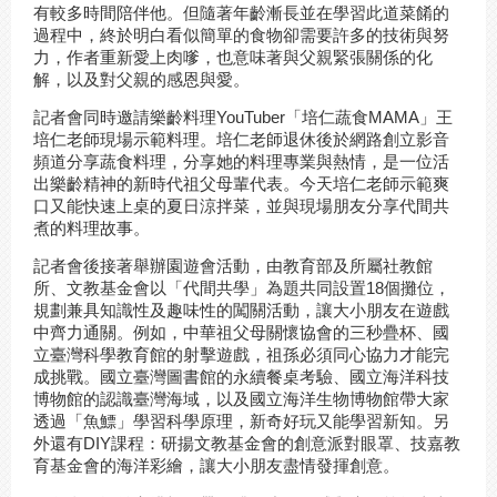
有較多時間陪伴他。但隨著年齡漸長並在學習此道菜餚的
過程中，終於明白看似簡單的食物卻需要許多的技術與努
力，作者重新愛上肉嗲，也意味著與父親緊張關係的化
解，以及對父親的感恩與愛。
記者會同時邀請樂齡料理YouTuber「培仁蔬食MAMA」王
培仁老師現場示範料理。培仁老師退休後於網路創立影音
頻道分享蔬食料理，分享她的料理專業與熱情，是一位活
出樂齡精神的新時代祖父母輩代表。今天培仁老師示範爽
口又能快速上桌的夏日涼拌菜，並與現場朋友分享代間共
煮的料理故事。
記者會後接著舉辦園遊會活動，由教育部及所屬社教館
所、文教基金會以「代間共學」為題共同設置18個攤位，
規劃兼具知識性及趣味性的闖關活動，讓大小朋友在遊戲
中齊力通關。例如，中華祖父母關懷協會的三秒疊杯、國
立臺灣科學教育館的射擊遊戲，祖孫必須同心協力才能完
成挑戰。國立臺灣圖書館的永續餐桌考驗、國立海洋科技
博物館的認識臺灣海域，以及國立海洋生物博物館帶大家
透過「魚鰾」學習科學原理，新奇好玩又能學習新知。另
外還有DIY課程：研揚文教基金會的創意派對眼罩、技嘉教
育基金會的海洋彩繪，讓大小朋友盡情發揮創意。