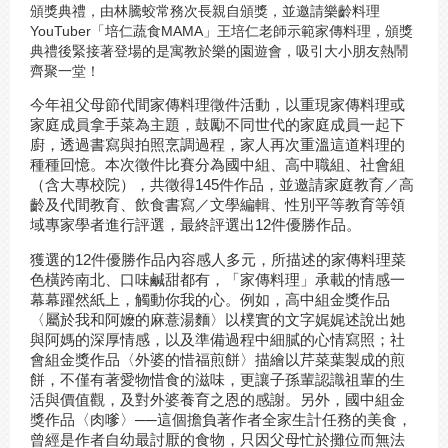
頒獎典禮，由林騰蛟常務次長親自頒獎，並邀請樂齡料理
YouTuber「培仁蔬食MAMA」王培仁老師示範家傳料理，頒獎
典禮後緊接著登場的是寓教於樂的園遊會，吸引大小朋友熱鬧
齊聚一堂！
今年祖父母節代間家傳料理徵件活動，以重現家傳料理或
家庭成員拿手菜為主題，鼓勵不同世代的家庭成員一起下
廚，透過書寫與拍照烹調過程，家人再次重溫這道料理的
種種回憶。本次徵件比賽分為國中組、高中職組、社會組
（含大專校院），共徵得145件作品，並邀請家庭教育／高
齡及代間教育、飲食書寫／文學編輯、性別平等教育等領
域專家學者進行評選，最終評選出12件優勝作品。
獲選的12件優勝作品內容感人多元，所描述的家傳料理菜
色橫跨南北、口味鹹甜都有，「家傳料理」承載的情感一
幕幕躍然紙上，觸動你我的心。例如，高中組金獎作品
〈屬於我和阿嬤的麻薏湯麵〉以樸實的文字娓娓述說出她
與阿媽的深厚情感，以及準備過程中細膩的心情寫照；社
會組金獎作品〈外婆的惜福煎餅〉描繪以芹菜葉製成的煎
餅，不僅有著愛物惜食的滋味，更讓子孫輩認識祖輩的生
活與價值觀，及對外婆養育之恩的感謝。另外，國中組金
獎作品〈肉嗲〉──這個擔負著作者全家生計任務的美食，
曾經是作者自幼最討厭的食物，只因父母忙於攤位而無法