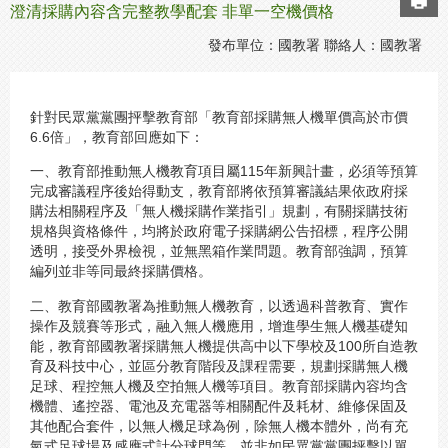
澄清採購內容含完整教學配套 非單一空機價格
發布單位：國教署 聯絡人：國教署
針對民眾黨黨團抨擊教育部「教育部採購無人機單價高於市價
6.6倍」，教育部回應如下：
一、教育部推動無人機教育項目屬115年新興計畫，必須等預算
完成審議程序後始得動支，教育部將依預算審議結果依政府採
購法相關程序及「無人機採購作業指引」規劃，有關採購技術
規格與資格條件，均將於政府電子採購網公告招標，程序公開
透明，接受外界檢視，並無黑箱作業問題。教育部強調，預算
編列並非等同最終採購價格。
二、教育部國教署為推動無人機教育，以透過科普教育、實作
操作及競賽等形式，融入無人機應用，增進學生無人機基礎知
能，教育部國教署採購無人機提供高中以下學校及100所自造教
育及科技中心，並區分教育階段及課程需要，規劃採購無人機
足球、程控無人機及空拍無人機等項目。教育部採購內容均含
機體、遙控器、電池及充電器等相關配件及耗材、維修保固及
其他配合套件，以無人機足球為例，除無人機本體外，尚有充
氣式足球場及感應式計分球門等，並非如民眾黨黨團抨擊以單