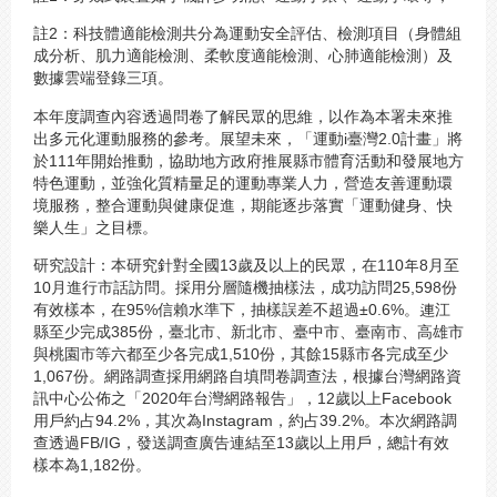
註2：科技體適能檢測共分為運動安全評估、檢測項目（身體組
成分析、肌力適能檢測、柔軟度適能檢測、心肺適能檢測）及
數據雲端登錄三項。
本年度調查內容透過問卷了解民眾的思維，以作為本署未來推
出多元化運動服務的參考。展望未來，「運動i臺灣2.0計畫」將
於111年開始推動，協助地方政府推展縣市體育活動和發展地方
特色運動，並強化質精量足的運動專業人力，營造友善運動環
境服務，整合運動與健康促進，期能逐步落實「運動健身、快
樂人生」之目標。
研究設計：本研究針對全國13歲及以上的民眾，在110年8月至
10月進行市話訪問。採用分層隨機抽樣法，成功訪問25,598份
有效樣本，在95%信賴水準下，抽樣誤差不超過±0.6%。連江
縣至少完成385份，臺北市、新北市、臺中市、臺南市、高雄市
與桃園市等六都至少各完成1,510份，其餘15縣市各完成至少
1,067份。網路調查採用網路自填問卷調查法，根據台灣網路資
訊中心公佈之「2020年台灣網路報告」，12歲以上Facebook
用戶約占94.2%，其次為Instagram，約占39.2%。本次網路調
查透過FB/IG，發送調查廣告連結至13歲以上用戶，總計有效
樣本為1,182份。