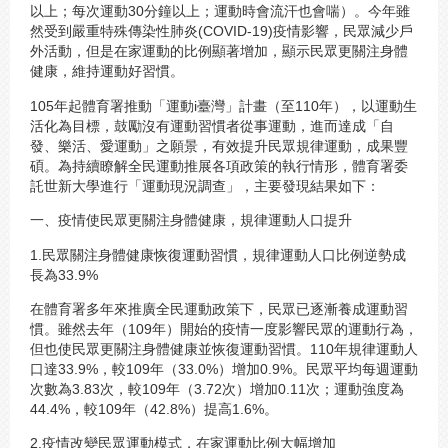
以上；每次運動30分鐘以上；運動時會流汗也會喘）。今年雖
然受到嚴重特殊傳染性肺炎(COVID-19)疫情影響，民眾減少戶
外活動，但是在家運動的比例顯著增加，顯示民眾更關注身體
健康，維持運動好習慣。
105年起體育署推動「運動i臺灣」計畫（至110年），以運動生
活化為目標，鼓勵沒有運動習慣者從事運動，進而達成「自
發、樂活、愛運動」之願景，有效提升民眾規律運動，成果豐
碩。為持續瞭解全民運動推展各項政策的執行情形，體育署委
託世新大學進行「運動現況調查」，主要發現結果如下：
一、疫情使民眾更關注身體健康，規律運動人口提升
1.民眾關注身體健康恢復運動習慣，規律運動人口比例逆勢成
長為33.9%
在體育署多年來推廣全民運動政策下，民眾已逐漸養成運動習
慣。雖然去年（109年）開始的疫情一度影響民眾的運動行為，
但也使民眾更關注身體健康並恢復運動習慣。110年規律運動人
口達33.9%，較109年（33.0%）增加0.9%。民眾平均每週運動
次數為3.83次，較109年（3.72次）增加0.11次；運動強度為
44.4%，較109年（42.8%）提高1.6%。
2.疫情改變民眾運動模式，在家運動比例大幅增加