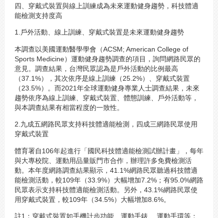
四、穿戴式裝置與線上訓練成為未來運動健身趨勢，科技體適
能檢測支持度高
1.戶外活動、線上訓練、穿戴式裝置是未來運動健身趨勢
本調查以美國運動醫學學會（ACSM; American College of
Sports Medicine）運動健身趨勢調查的項目，詢問網路民眾的
意見。調查結果，台灣民眾認為是戶外活動的比例最高
（37.1%），其次依序是線上訓練（25.2%）、穿戴式裝置
（23.5%）。而2021年全球運動健身專業人士調查結果，未來
趨勢依序為線上訓練、穿戴式裝置、體態訓練、戶外活動等，
與本調查結果有相當程度的一致性。
2.九成五網路民眾支持科技體適能檢測，四成三網路民眾使用
穿戴式裝置
體育署自106年起進行「國民科技體適能檢測試辦計畫」，每年
與大專校院、運動用品量販門市合作，辦理許多免費檢測活
動。本年度網路調查結果顯示，41.1%網路民眾聽過科技體適
能檢測活動，較109年（33.9%）大幅增加7.2%；有95.0%網路
民眾表示支持科技體適能檢測活動。另外，43.1%網路民眾使
用穿戴式裝置，較109年（34.5%）大幅增加8.6%。
註1：穿戴式裝置如手機計步功能、運動手錶 、運動手環等；