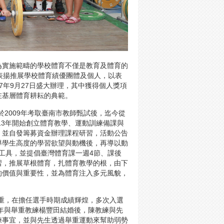
為實施範疇的學校體育不僅是教育及體育的
表揚推展學校體育績優團體及個人，以表
07年9月27日盛大辦理，其中獲得個人獎項
在基層體育耕耘的典範。
2009年考取臺南市教師甄試後，迄今從
13年開始創立體育教學、運動訓練備課與
人，並自發籌募資金辦理課程研習，活動公告
導學生高度的學習欲望與動機後，再導以動
要工具，並提倡臺灣體育課一週4節、課後
研習，推展草根體育，扎體育教學的根，由下
的價值與重要性，並為體育注入多元風貌，
重，在擔任選手時期成績輝煌，多次入選
5年與舉重教練楊豐田結婚後，陳教練與先
練事宜，並與先生透過舉重運動來幫助弱勢