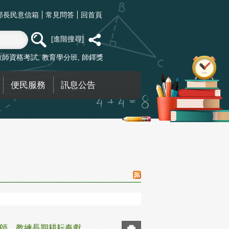
部長民意信箱
常見問答
回首頁
進階搜尋
教師資格考試
教育學分班
師鐸獎
便民服務
訊息公告
教師、教練長期耕耘奉獻