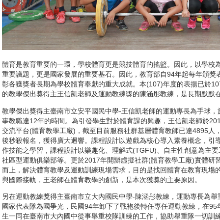
體育是教育重要的一環，學校體育更是競技體育的搖籃。因此，以學校
重要議題，更是國家發展的重要基石。因此，教育部自94年起每年頒獎
彰各獲獎者長期為學校體育奉獻的重大成就。本(107)年度的表揚已於1
的教學傑出獎得主王信凱老師及運動教練獎的陳涵彤教練，是長期默默
教學傑出獎得主臺南市立安平國民中學-王信凱老師的運動專長為手球，於
事教職達12年的時間。為引發學生對於體育課的興趣，王信凱老師於20
交流平台(體育教學工廠)，截至目前服務社群基層體育教師已達4895
後秒殺報名，獲得廣大迴響。課程設計以遊戲為核心導入素養概念，引
作技能之學習，課程設計以樂趣化、理解式(TGFU)、自主性創意為主
社區型運動俱樂部等。更於2017年開辦虛擬社群(體育教學工廠)實體
而上，解決體育教學及運動訓練現場需求，目的是找回體育在教育現場
與國際接軌，王老師在體育教學的創新，是本次獲獎的主要原因。
另在運動教練獎得主臺南市立大內國民中學-陳涵彤教練，運動專長為舉
國家代表隊為國爭光，民國94年卸下了戰袍後轉任專任運動教練，在9
生一同在臺南市大內國中從事舉重校隊訓練的工作，協助舉重隊一切訓