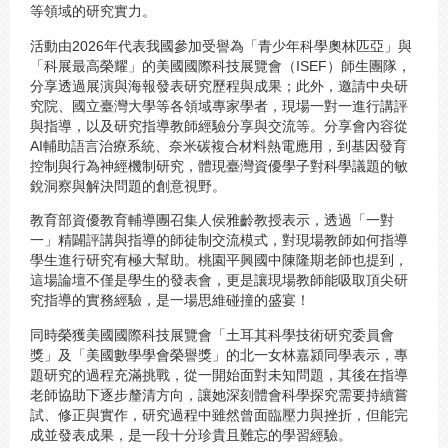
等領域的研究實力。
活動由2026年代表我國參加受譽為「青少年科學奧林匹亞」與
「科展最高榮耀」的美國國際科技展覽會（ISEF）師生團隊，
分享透過展演與海報發表研究歷程與成果；此外，邀請中央研
究院、國立臺灣大學等各領域專家學者，現場一對一進行講評
與指導，以及研究指導教師經驗分享與交流等。分享會內容從
AI輔助語言治療系統、奈米碳複合材料熱電應用，到基因發育
控制與行為神經機制研究，體現臺灣資優學子對科學議題的敏
銳洞察與解決問題的創意視野。
教育部資優教育輔導團召集人侯雅齡教授表示，透過「一對
一」精闢評講與指導的師徒制交流模式，對現場教師如何指導
學生進行研究有極大幫助。桃園平興國中陳隆期老師也提到，
這場論壇不僅是學生的發表會，更是讓現場教師能吸取頂尖研
究指導的實務經驗，是一場思維碰撞的盛宴！
同時榮獲美國國際科技展覽會「土耳其科學技術研究委員會
獎」及「美國數學學會榮譽獎」的北一女林嘉潁同學表示，專
題研究的過程充滿挑戰，從一開始面對未知問題，其後在指導
老師協助下逐步釐清方向，讓她深刻體會科學探究需要持續嘗
試、修正與實作，研究過程中雖然曾面臨壓力與挫折，但能完
成並發表成果，是一段十分珍貴且難忘的學習經驗。