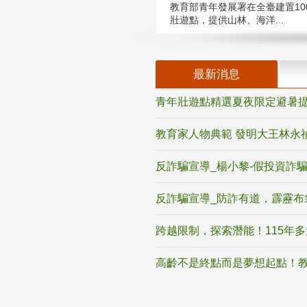
教育部青年發展署在全臺建置10
壯遊點，提供山林、海洋...
最新消息
青年壯遊點精選夏夜限定避暑提
教育家人物典範 發明大王林永
反詐騙宣導_楊小黎-假投資詐
反詐騙宣導_防詐有道，霹靂布
跨越限制，探索潛能！115年
高齡不是終點而是夢想起點！教