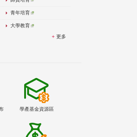
青年培育
大學教育
更多
布
學產基金資源區