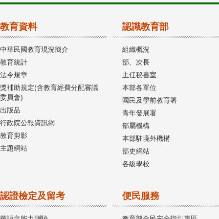
教育資料
認識教育部
中華民國教育現況簡介
組織概況
教育統計
部、次長
法令規章
主任秘書室
獎補助規定(含教育經費分配審議
本部各單位
委員會)
國民及學前教育署
出版品
青年發展署
行政院公報資訊網
部屬機構
教育剪影
本部駐境外機構
主題網站
部史網站
各級學校
認證檢定及留考
便民服務
華語文能力測驗
教育部全民安全指引專區