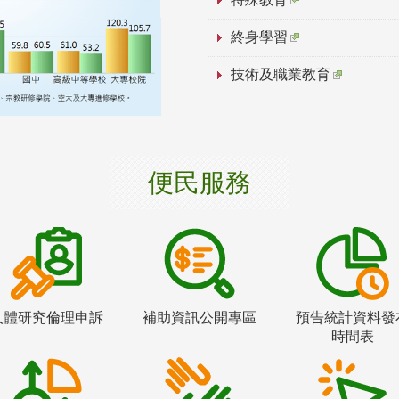
終身學習
技術及職業教育
便民服務
人體研究倫理申訴
補助資訊公開專區
預告統計資料發
時間表