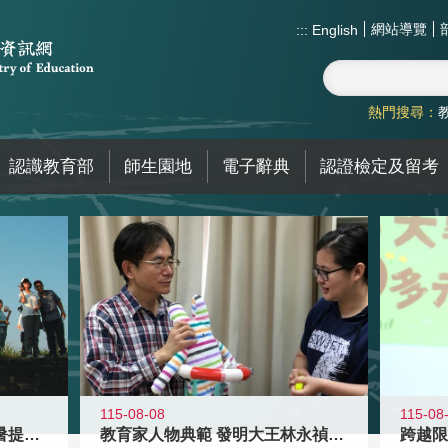
網站導覽
:::
English
熱門搜尋：
認識教育部
師生園地
電子辭典
認證檢定及留考
115-08-08
115-08
教育家人物典範 發明大王林永禎教授
青年壯遊點精選夏夜限定避暑提案 漫