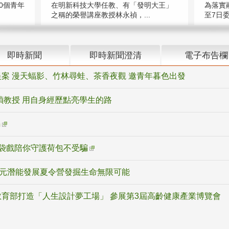
在明新科技大學任教、有「發明大王」
0個青年
為落實
之稱的榮譽講座教授林永禎，...
至7日委
即時新聞
即時新聞澄清
電子布告欄
案 漫天蝠影、竹林尋蛙、茶香夜觀 邀青年暮色出發
禎教授 用自身經歷點亮學生的路
騙
袋戲陪你守護荷包不受騙
多元潛能發展夏令營發掘生命無限可能
育部打造「人生設計夢工場」 參展第3屆高齡健康產業博覽會