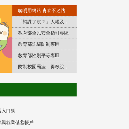
聰明用網路 青春不迷路
「補課了沒？」人權及轉型正義教育專區
教育部全民安全指引專區
教育部詐騙防制專區
教育部性別平等專區
防制校園霸凌，勇敢說出來！
習入口網
育與就業儲蓄帳戶