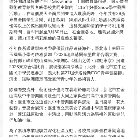
備好開啟屬於他們的「ShowTime」！由教育部指導、國立臺灣
藝術教育館與各級學校共同主辦的「115年好優Show學生藝團
活動」，在這個夏天全面展開並進入展演高峰，今年共有39所
來自全國學生音樂、創意戲劇、舞蹈及師生鄉土歌謠比賽獲得
優等以上的傑出團隊脫穎而出，這群充滿熱情的學子將利用暑
期時間，自即日起至9月30日止，在全臺各地、離島及國外舞
臺，接力演出精彩絕倫的盛夏藝文饗宴。
今年多所獲選學校將帶著優質作品遠征海外，臺北市士林區三
玉國民小學將啟程參加「2026瑞典赫爾辛堡世界合唱大賽」；
新竹縣五峰鄉桃山國民小學則以《桃山之聲・躍動東京》挺進
2026東京合唱比賽，展現部落純淨嗓音；此外，臺北市立中正
國民中學受邀參加「義大利第27屆佛洛倫斯FOG青年音樂節」
演出，讓歐洲觀眾感受臺灣青少年的藝術實力。
除國際交流外，藝術種子也將在暑期於離島萌芽，新北市立金
山高級中學管樂團將赴金門大同之家與金門高中推廣管樂藝
術；臺北市立弘道國民中學管樂團參與澎湖「夏日樂章．花火
藝響」音樂會展演；臺北市立景美女子高級中學樂儀旗隊更將
於「連江縣運動會」中演出，用動感與活力為馬祖的運動健兒
們加油打氣。
為了累積專業經驗並深化社區互動，各校展演舞臺在暑期遍地
開花，今年度更特別深耕社會公益與在地關懷，用藝文傳遞溫