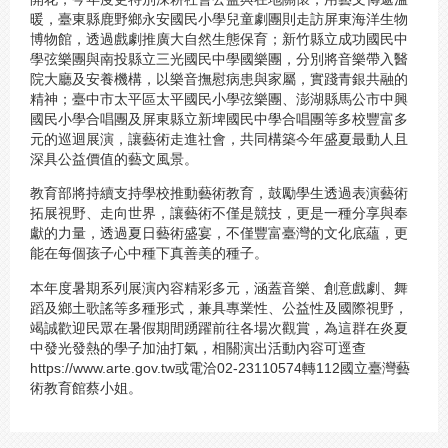
暖，臺東縣鹿野鄉永安國民小學兒童劇團則走訪屏東海洋生物
博物館，透過戲劇推廣大自然生態保育；新竹縣立成功國民中
學弦樂團與南投縣立三光國民中學國樂團，分別將音樂帶入醫
院大廳及安養機構，以樂音撫慰病患與家屬，實踐青銀共融的
精神；臺中市太平區太平國民小學弦樂團、澎湖縣馬公市中興
國民小學合唱團及屏東縣立新埤國民中學合唱團等多校豐富多
元的巡迴展演，讓藝術走進社會，共同構築今年盛夏最動人且
深具公益價值的藝文風景。
教育部將持續支持學校推動藝術教育，鼓勵學生透過表演藝術
拓展視野、走向世界，讓藝術不僅是競技，更是一種分享與奉
獻的力量，透過夏日藝術盛宴，不僅豐富臺灣的文化底蘊，更
能在每個孩子心中種下真善美的種子。
本年度暑期系列展演內容精彩多元，涵蓋音樂、創意戲劇、舞
蹈及鄉土歌謠等多種形式，兼具專業性、公益性及國際視野，
竭誠歡迎民眾在暑假期間踴躍前往各場次觀賞，為這群在炎夏
中發光發熱的學子加油打氣，相關演出活動內容可逕查
https://www.arte.gov.tw或電洽02-23110574轉112國立臺灣藝
術教育館蔡小姐。