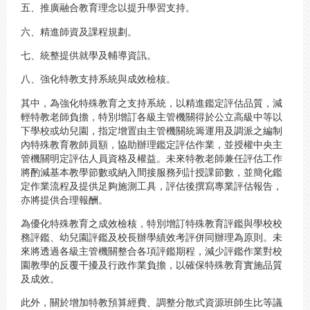
五、推廣融合教育理念以提升學習支持。
六、精進師資及課程規劃。
七、統整提供就學及輔導資訊。
八、強化特教支持系統與成效檢核。
其中，為強化特殊教育之支持系統，以精進鑑定評估品質，減
輕特教老師負擔，特別增訂各級主管機關得於公立高級中等以
下學校或幼兒園，指定增置由主管機關統籌運用及調派之編制
內特殊教育教師員額，協助辦理鑑定評估作業，並授權中央主
管機關明定評估人員資格及權益。未來特教老師兼任評估工作
將酌減基本教學節數或納入間接服務列計授課節數，並簡化鑑
定作業流程及提供足夠施測工具，評估後撰寫專業評估報告，
亦將提供合理報酬。
為優化特殊教育之成效檢核，特別增訂特殊教育評鑑與學校校
務評鑑、幼兒園評鑑及校長辦學績效考評併同辦理為原則。未
來將透過各級主管機關整合各項評鑑期程，減少評鑑作業對校
園教學的反覆干擾及行政作業負擔，以確保特殊教育實施品質
及成效。
此外，關於增加特教預算經費、調整分散式資源班師生比等議