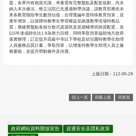
題，各界均有相當共識，考量需有完整盤點及配套規劃，尚未
納入本次修法，惟立法院已先通過附帶決議，請教育部應依未
來各教育階段學生數預估值，合理寬編年度特殊教育預算，並
逐年增加，以保障特教學生學習權益並維護教學現場特教品
質；應確實盤點各校分散式資源班及巡迴輔導班師資配置，並
以5年達成師生比1:8為努力目標，同時爭取預算協助地方政府
落實辦理；訂定提升高級中等以下學校及幼兒園特教學生助理
人員服務品質計畫，爭取預算，以增進特教學生助理人員之服
務量能，並提升勞動條件及待遇。
上版日期：112-05-29
回上一頁
回最上面
回首頁
:::
政府網站資料開放宣告
資通安全及隱私政策