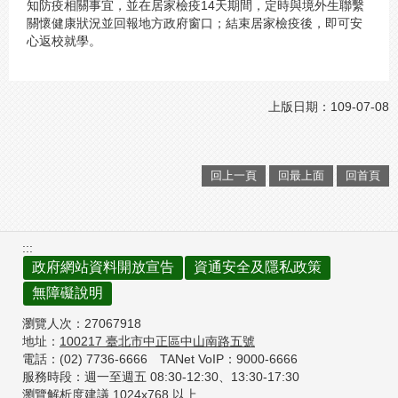
知防疫相關事宜，並在居家檢疫14天期間，定時與境外生聯繫
關懷健康狀況並回報地方政府窗口；結束居家檢疫後，即可安
心返校就學。
上版日期：109-07-08
回上一頁
回最上面
回首頁
:::
政府網站資料開放宣告
資通安全及隱私政策
無障礙說明
瀏覽人次：
27067918
地址：
100217
臺北市中正區中山南路五號
電話：(02) 7736-6666
TANet VoIP：9000-6666
服務時段：週一至週五 08:30-12:30、
13:30-17:30
瀏覽解析度建議 1024x768 以上