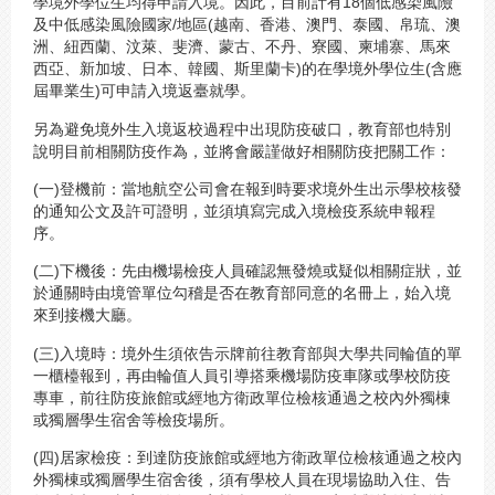
學境外學位生均得申請入境。因此，目前計有18個低感染風險
及中低感染風險國家/地區(越南、香港、澳門、泰國、帛琉、澳
洲、紐西蘭、汶萊、斐濟、蒙古、不丹、寮國、柬埔寨、馬來
西亞、新加坡、日本、韓國、斯里蘭卡)的在學境外學位生(含應
屆畢業生)可申請入境返臺就學。
另為避免境外生入境返校過程中出現防疫破口，教育部也特別
說明目前相關防疫作為，並將會嚴謹做好相關防疫把關工作：
(一)登機前：當地航空公司會在報到時要求境外生出示學校核發
的通知公文及許可證明，並須填寫完成入境檢疫系統申報程
序。
(二)下機後：先由機場檢疫人員確認無發燒或疑似相關症狀，並
於通關時由境管單位勾稽是否在教育部同意的名冊上，始入境
來到接機大廳。
(三)入境時：境外生須依告示牌前往教育部與大學共同輪值的單
一櫃檯報到，再由輪值人員引導搭乘機場防疫車隊或學校防疫
專車，前往防疫旅館或經地方衛政單位檢核通過之校內外獨棟
或獨層學生宿舍等檢疫場所。
(四)居家檢疫：到達防疫旅館或經地方衛政單位檢核通過之校內
外獨棟或獨層學生宿舍後，須有學校人員在現場協助入住、告