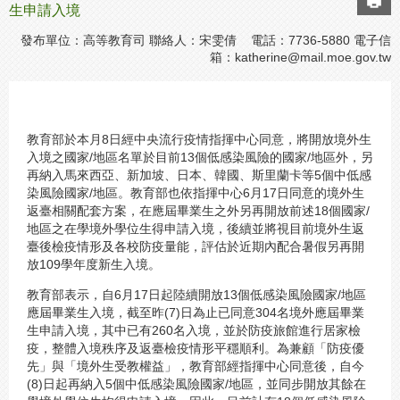
生申請入境
發布單位：高等教育司 聯絡人：宋雯倩 電話：7736-5880 電子信
箱：
katherine@mail.moe.gov.tw
教育部於本月8日經中央流行疫情指揮中心同意，將開放境外生
入境之國家/地區名單於目前13個低感染風險的國家/地區外，另
再納入馬來西亞、新加坡、日本、韓國、斯里蘭卡等5個中低感
染風險國家/地區。教育部也依指揮中心6月17日同意的境外生
返臺相關配套方案，在應屆畢業生之外另再開放前述18個國家/
地區之在學境外學位生得申請入境，後續並將視目前境外生返
臺後檢疫情形及各校防疫量能，評估於近期內配合暑假另再開
放109學年度新生入境。
教育部表示，自6月17日起陸續開放13個低感染風險國家/地區
應屆畢業生入境，截至昨(7)日為止已同意304名境外應屆畢業
生申請入境，其中已有260名入境，並於防疫旅館進行居家檢
疫，整體入境秩序及返臺檢疫情形平穩順利。為兼顧「防疫優
先」與「境外生受教權益」，教育部經指揮中心同意後，自今
(8)日起再納入5個中低感染風險國家/地區，並同步開放其餘在