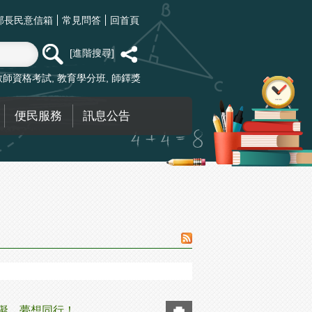
部長民意信箱
常見問答
回首頁
進階搜尋
教師資格考試
教育學分班
師鐸獎
便民服務
訊息公告
無礙，夢想同行！