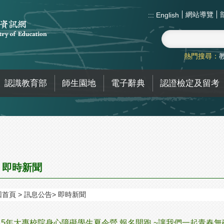
網站導覽
:::
English
熱門搜尋：
認識教育部
師生園地
電子辭典
認證檢定及留考
即時新聞
回首頁
訊息公告
即時新聞
15年大專校院身心障礙學生夏令營 報名開跑 ~讓我們一起青春