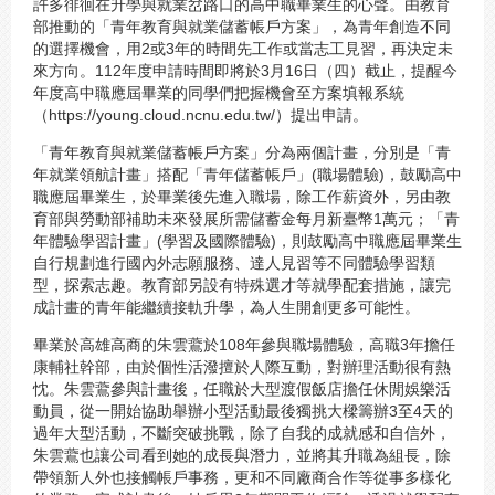
許多徘徊在升學與就業岔路口的高中職畢業生的心聲。由教育
部推動的「青年教育與就業儲蓄帳戶方案」，為青年創造不同
的選擇機會，用2或3年的時間先工作或當志工見習，再決定未
來方向。112年度申請時間即將於3月16日（四）截止，提醒今
年度高中職應屆畢業的同學們把握機會至方案填報系統
（https://young.cloud.ncnu.edu.tw/）提出申請。
「青年教育與就業儲蓄帳戶方案」分為兩個計畫，分別是「青
年就業領航計畫」搭配「青年儲蓄帳戶」(職場體驗)，鼓勵高中
職應屆畢業生，於畢業後先進入職場，除工作薪資外，另由教
育部與勞動部補助未來發展所需儲蓄金每月新臺幣1萬元；「青
年體驗學習計畫」(學習及國際體驗)，則鼓勵高中職應屆畢業生
自行規劃進行國內外志願服務、達人見習等不同體驗學習類
型，探索志趣。教育部另設有特殊選才等就學配套措施，讓完
成計畫的青年能繼續接軌升學，為人生開創更多可能性。
畢業於高雄高商的朱雲鷰於108年參與職場體驗，高職3年擔任
康輔社幹部，由於個性活潑擅於人際互動，對辦理活動很有熱
忱。朱雲鷰參與計畫後，任職於大型渡假飯店擔任休閒娛樂活
動員，從一開始協助舉辦小型活動最後獨挑大樑籌辦3至4天的
過年大型活動，不斷突破挑戰，除了自我的成就感和自信外，
朱雲鷰也讓公司看到她的成長與潛力，並將其升職為組長，除
帶領新人外也接觸帳戶事務，更和不同廠商合作等從事多樣化