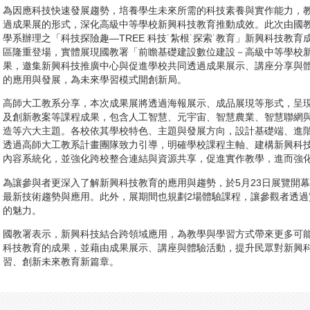
為因應科技快速發展趨勢，培養學生未來所需的科技素養與實作能力，
過成果展的形式，深化高級中等學校新興科技教育推動成效。此次由國
學系辦理之「科技探險趣—TREE 科技˙紮根˙探索˙教育」新興科技教育
區隆重登場，實體展現國教署「前瞻基礎建設數位建設－高級中等學校
果，邀集新興科技推廣中心與促進學校共同透過成果展示、講座分享與
的應用與發展，為未來學習模式開創新局。
高師大工教系分享，本次成果展將透過海報展示、成品展現等形式，呈
及創新教案等課程成果，包含人工智慧、元宇宙、智慧農業、智慧聯網
造等六大主題。各校依其學校特色、主題與發展方向，設計基礎端、進
透過高師大工教系計畫團隊致力引導，明確學校課程主軸、建構新興科技
內容系統化，並強化跨校整合連結與資源共享，促進實作教學，進而強
為讓參與者更深入了解新興科技教育的應用與趨勢，於5月23日展覽開
最新技術趨勢與應用。此外，展期間也規劃2場體驗課程，讓參觀者透
的魅力。
國教署表示，新興科技結合跨領域應用，為教學與學習方式帶來更多可
科技教育的成果，並藉由成果展示、講座與體驗活動，提升民眾對新興
習、創新未來教育新篇章。