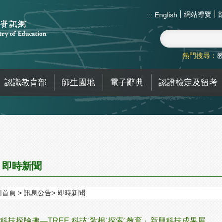
網站導覽
:::
English
熱門搜尋：
認識教育部
師生園地
電子辭典
認證檢定及留考
即時新聞
回首頁
訊息公告
即時新聞
科技探險趣—TREE 科技˙紮根˙探索˙教育」新興科技成果展