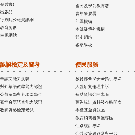
委員會)
國民及學前教育署
出版品
青年發展署
行政院公報資訊網
部屬機構
教育剪影
本部駐境外機構
主題網站
部史網站
各級學校
認證檢定及留考
便民服務
華語文能力測驗
教育部全民安全指引專區
對外華語教學能力認證
人體研究倫理申訴
公費留學與各項獎學金
補助資訊公開專區
臺灣台語語言能力認證
預告統計資料發布時間表
教師資格檢定考試
學產基金資源區
教育消費者保護專區
性別統計專區
公共政策網路參與平台