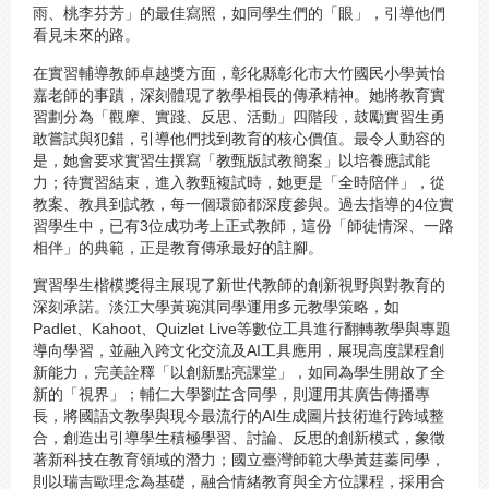
雨、桃李芬芳」的最佳寫照，如同學生們的「眼」，引導他們
看見未來的路。
在實習輔導教師卓越獎方面，彰化縣彰化市大竹國民小學黃怡
嘉老師的事蹟，深刻體現了教學相長的傳承精神。她將教育實
習劃分為「觀摩、實踐、反思、活動」四階段，鼓勵實習生勇
敢嘗試與犯錯，引導他們找到教育的核心價值。最令人動容的
是，她會要求實習生撰寫「教甄版試教簡案」以培養應試能
力；待實習結束，進入教甄複試時，她更是「全時陪伴」，從
教案、教具到試教，每一個環節都深度參與。過去指導的4位實
習學生中，已有3位成功考上正式教師，這份「師徒情深、一路
相伴」的典範，正是教育傳承最好的註腳。
實習學生楷模獎得主展現了新世代教師的創新視野與對教育的
深刻承諾。淡江大學黃琬淇同學運用多元教學策略，如
Padlet、Kahoot、Quizlet Live等數位工具進行翻轉教學與專題
導向學習，並融入跨文化交流及AI工具應用，展現高度課程創
新能力，完美詮釋「以創新點亮課堂」，如同為學生開啟了全
新的「視界」；輔仁大學劉芷含同學，則運用其廣告傳播專
長，將國語文教學與現今最流行的AI生成圖片技術進行跨域整
合，創造出引導學生積極學習、討論、反思的創新模式，象徵
著新科技在教育領域的潛力；國立臺灣師範大學黃莛蓁同學，
則以瑞吉歐理念為基礎，融合情緒教育與全方位課程，採用合