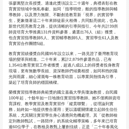
張廖萬堅次長授獎。適逢此獎項設立二十週年，典禮表彰在教
育實習領域中無私奉獻、如同「指導明燈」般的指導教師與輔
導教師，以及潛力無限、不斷創造教育新「視界」的實習學
生，更象徵著這二十年來師徒薪火相傳，共同點亮彼此，也為
新世代照亮教育之路，提供清晰的引導與指引。今年共計39所
師資培育大學推薦131件資料參賽，遴選出76人（組）獲獎，
包含實習指導教師5人、實習輔導教師5人、實習學生61人及教
育實習合作團體5組。
教育實習績優獎自民國95年設立以來，一路見證了臺灣教育現
場的變革與精進。二十年來，累計2,879件參選作品，已有
1,354位教育實習工作者獲獎，超過八成以上的得獎者投身教育
現場，更有無數學長姐、資深教師們傾囊相授，如同和煦的陽
光與雨露，細心灌溉每一株教育幼苗，以專業與熱情為引導，
築起了培育良師的穩固橋樑。
榮獲實習指導教師典範獎的國立嘉義大學吳瓊洳教授，自民國
100年起，十餘年如一日地擔任實習指導教師。她不僅將師資培
育課程、教學實習及教育實習作「縱貫聯繫」，從理論到實
務，始終如一地提供整合運用；更以溫暖關懷建立起師生信任
系統，尤其關注實習學生身心適應與危機處理。其「從教師檢
定到教師甄試，一路陪伴」的系統化輔導策略，多年來已培育
逾60位學子，在教檢及教甄上屢創佳績，正是「二十年春風化