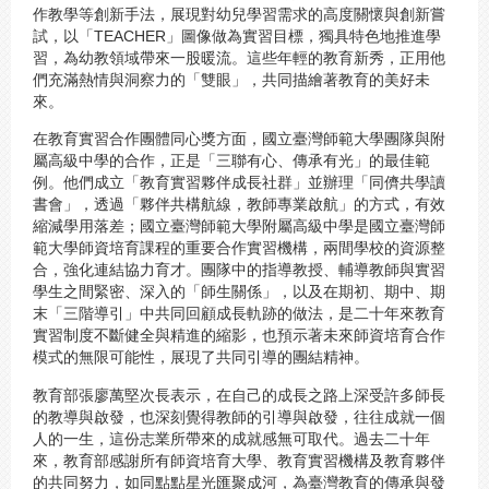
作教學等創新手法，展現對幼兒學習需求的高度關懷與創新嘗
試，以「TEACHER」圖像做為實習目標，獨具特色地推進學
習，為幼教領域帶來一股暖流。這些年輕的教育新秀，正用他
們充滿熱情與洞察力的「雙眼」，共同描繪著教育的美好未
來。
在教育實習合作團體同心獎方面，國立臺灣師範大學團隊與附
屬高級中學的合作，正是「三聯有心、傳承有光」的最佳範
例。他們成立「教育實習夥伴成長社群」並辦理「同儕共學讀
書會」，透過「夥伴共構航線，教師專業啟航」的方式，有效
縮減學用落差；國立臺灣師範大學附屬高級中學是國立臺灣師
範大學師資培育課程的重要合作實習機構，兩間學校的資源整
合，強化連結協力育才。團隊中的指導教授、輔導教師與實習
學生之間緊密、深入的「師生關係」，以及在期初、期中、期
末「三階導引」中共同回顧成長軌跡的做法，是二十年來教育
實習制度不斷健全與精進的縮影，也預示著未來師資培育合作
模式的無限可能性，展現了共同引導的團結精神。
教育部張廖萬堅次長表示，在自己的成長之路上深受許多師長
的教導與啟發，也深刻覺得教師的引導與啟發，往往成就一個
人的一生，這份志業所帶來的成就感無可取代。過去二十年
來，教育部感謝所有師資培育大學、教育實習機構及教育夥伴
的共同努力，如同點點星光匯聚成河，為臺灣教育的傳承與發