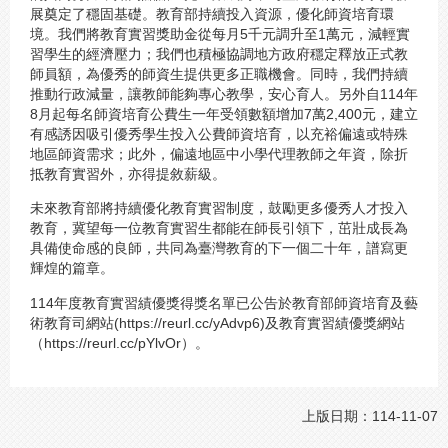
展奠定了穩固基礎。教育部持續投入資源，優化師資培育環
境。我們將教育實習獎助金從每月5千元調升至1萬元，減輕實
習學生的經濟壓力；我們也積極協調地方政府穩定釋放正式教
師員額，為優秀的師資生提供更多正職機會。同時，我們持續
推動行政減量，讓教師能夠專心教學，安心育人。另外自114年
8月起每名師資培育公費生一年受領數額增加7萬2,400元，建立
有感誘因吸引優秀學生投入公費師資培育，以充裕偏遠或特殊
地區師資需求；此外，偏遠地區中小學代理教師之年資，除折
抵教育實習外，亦得提敘薪級。
未來教育部將持續優化教育實習制度，鼓勵更多優秀人才投入
教育，冀望每一位教育實習生都能在師長引領下，茁壯成長為
具備使命感的良師，共同為臺灣教育的下一個二十年，譜寫更
輝煌的篇章。
114年度教育實習績優獎得獎名單已公告於教育部師資培育及藝
術教育司網站(https://reurl.cc/yAdvp6)及教育實習績優獎網站
（https://reurl.cc/pYlvOr）。
上版日期：114-11-07