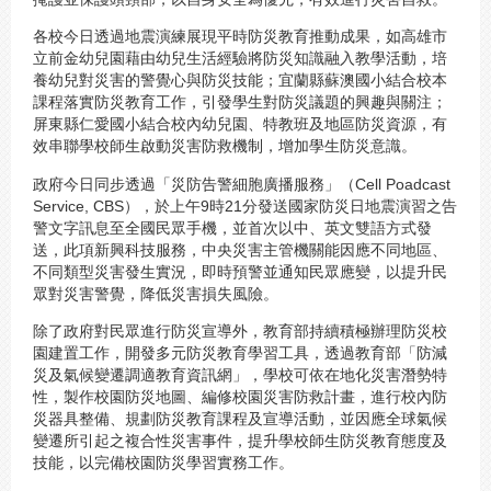
各校今日透過地震演練展現平時防災教育推動成果，如高雄市
立前金幼兒園藉由幼兒生活經驗將防災知識融入教學活動，培
養幼兒對災害的警覺心與防災技能；宜蘭縣蘇澳國小結合校本
課程落實防災教育工作，引發學生對防災議題的興趣與關注；
屏東縣仁愛國小結合校內幼兒園、特教班及地區防災資源，有
效串聯學校師生啟動災害防救機制，增加學生防災意識。
政府今日同步透過「災防告警細胞廣播服務」（Cell Poadcast
Service, CBS），於上午9時21分發送國家防災日地震演習之告
警文字訊息至全國民眾手機，並首次以中、英文雙語方式發
送，此項新興科技服務，中央災害主管機關能因應不同地區、
不同類型災害發生實況，即時預警並通知民眾應變，以提升民
眾對災害警覺，降低災害損失風險。
除了政府對民眾進行防災宣導外，教育部持續積極辦理防災校
園建置工作，開發多元防災教育學習工具，透過教育部「防減
災及氣候變遷調適教育資訊網」，學校可依在地化災害潛勢特
性，製作校園防災地圖、編修校園災害防救計畫，進行校內防
災器具整備、規劃防災教育課程及宣導活動，並因應全球氣候
變遷所引起之複合性災害事件，提升學校師生防災教育態度及
技能，以完備校園防災學習實務工作。