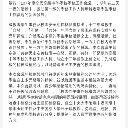
舉行「107年度全國高級中等學校學務工作會議」，期能在二天
一夜的活動中，協助第一線的學務工作人員瞭解近期學生事務
工作議題的新興發展。
國教署學生事務及校園安全組長林良慶指出，十二年國教中
「自發」、｢互動」、｢共好」的理念除了展現在課程安排的多
元和彈性，亦體現在多樣的學生事務活動之上，班級活動、社
團活動、學生自治和學生服務學習活動等，一方面在校內逐漸
蓬勃發展，另一方面則為學校帶來了新的挑戰。本次會議主題
定為「共創民主友善校園—自發、互動、共好」即是期許高級
中等學校的學務工作人員，能在十二年國教上路之前，先將這
樣的精神深植於心，以能營造出民主友善的校園環境。
本次會議的規劃與設計符應近年來兒童權利公約的內涵，強調
學生自主多元發展的精神，並以維護學生基本權益為最大考
量。本次會議將以「青少年藥物濫用的現況與變化」、「處理
不適任教師調查與輔導」、「校園性平事件危機處理與媒體公
關」3場與學生權益息息相關的專題課程展開，由臺灣高等檢察
署臺中檢察分署王捷拓檢察官、國立中央大學附屬中壢高級中
學李玉翎主任及中央警察大學汪子錫教授，從理論、經驗、實
務的角度和學校進行分享，提供第一線人員面對事件時的指引
方向。