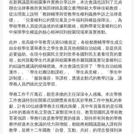
在新興議題和校園事件實務分享以外，本次會議也請到了元貞
聯合法律事務所黃旭田律師及國立臺灣師範大學林佳範教授，
從法理面上說明「教師輔導與管教學生權利義務申訴之法律基
礎」、「兒童權利公約暨兒童及少年福利與權益保障法」，為
學校學務人員提供論述的依據和脈絡，能夠帶著兒童權利公約
中保障學生權益的核心精神回到校園現場來落實推動。
此外，依高級中等教育法第53條規定，各校都應輔導學生成立
由全校學生選舉產生之學生會及其他相關自治組織，並提供其
必要協助。在現今校園民主受到世界各國對民主素養培育的重
視，如何鼓勵學生代表參與校園事務亦屬我國落實兒童權利公
約結論性建議的積極措施。本次會議也安排了「學生自治組織
運作」、「學生社團活動課程」、「學生表意權」、「學生申
訴制度」、「服裝儀容」等課程，透過走動式的教學討論，讓
學務人員們彼此交流學習。
學務工作千斤萬石，願意承擔的主任深深令人感佩。本次學務
工作會議特別在開幕式頒贈獎座表彰其於學務工作中無私的奉
獻，計有10位績優學務主任獲此殊榮，其中年資最長的是任職
14年的臺南市私立育德工家鄭至坤主任。教育部國民及學前教
育署強調：學務行政是教學堅實的後盾，期待所有與會的學務
夥伴經過本次會議的培力與增能，都能將相關議題融入課程與
教學，並將十二年國教「自發、互動、共好」的理念發揮到淋